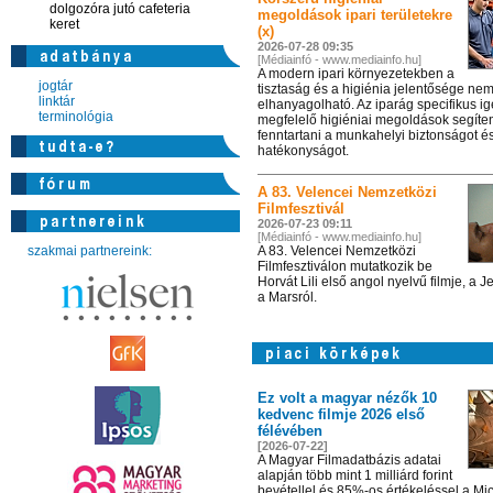
dolgozóra jutó cafeteria
megoldások ipari területekre
keret
(x)
2026-07-28 09:35
[Médiainfó - www.mediainfo.hu]
A modern ipari környezetekben a
jogtár
tisztaság és a higiénia jelentősége ne
linktár
elhanyagolható. Az iparág specifikus i
terminológia
megfelelő higiéniai megoldások segíte
fenntartani a munkahelyi biztonságot é
hatékonyságot.
A 83. Velencei Nemzetközi
Filmfesztivál
2026-07-23 09:11
[Médiainfó - www.mediainfo.hu]
szakmai partnereink:
A 83. Velencei Nemzetközi
Filmfesztiválon mutatkozik be
Horvát Lili első angol nyelvű filmje, a 
a Marsról.
Ez volt a magyar nézők 10
kedvenc filmje 2026 első
félévében
[2026-07-22]
A Magyar Filmadatbázis adatai
alapján több mint 1 milliárd forint
bevétellel és 85%-os értékeléssel a Mic