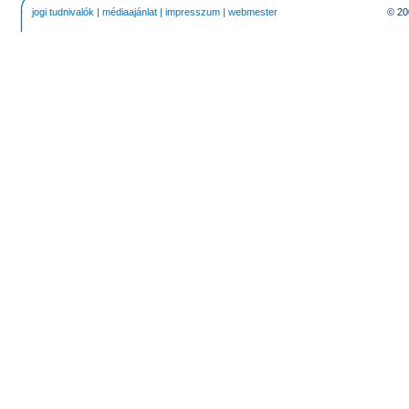
jogi tudnivalók
|
médiaajánlat
|
impresszum
|
webmester
© 20