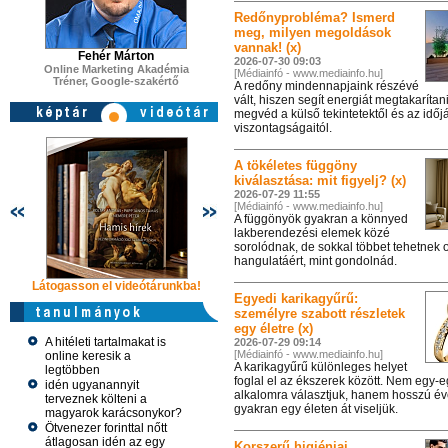
Régi-új név, új időpont,
Redőnyprobléma? Ismerd
meg, milyen megoldások
vannak! (x)
Fehér Márton
2026-07-30 09:03
Online Marketing Akadémia
[Médiainfó - www.mediainfo.hu]
Tréner, Google-szakértő
A redőny mindennapjaink részévé
A Centrál Színház két
vált, hiszen segít energiát megtakarítan
Várudvarba
megvéd a külső tekintetektől és az időj
A Centrál Színház idén 
viszontagságaitól.
komikumára épülő darabj
rendezésében.
A tökéletes függöny
kiválasztása: mit figyelj? (x)
2026-07-29 11:55
[Médiainfó - www.mediainfo.hu]
A hímzett ünnepi asz
A függönyök gyakran a könnyed
Második alkalommal hir
lakberendezési elemek közé
stratégiai partnereként 
sorolódnak, de sokkal többet tehetnek 
ünnepi asztalkendők pál
hangulatáért, mint gondolnád.
Látogasson el videótárunkba!
Látogasson el videótárunkba!
Látogasson e
Egyedi karikagyűrű:
személyre szabott részletek
egy életre (x)
A hitéleti tartalmakat is
2026-07-29 09:14
[Médiainfó - www.mediainfo.hu]
online keresik a
A karikagyűrű különleges helyet
legtöbben
foglal el az ékszerek között. Nem egy-e
idén ugyanannyit
alkalomra választjuk, hanem hosszú év
terveznek költeni a
gyakran egy életen át viseljük.
magyarok karácsonykor?
Ötvenezer forinttal nőtt
átlagosan idén az egy
Korszerű higiéniai