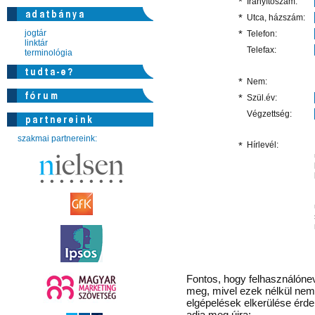
*
Irányítószám:
*
Utca, házszám:
jogtár
*
Telefon:
linktár
Telefax:
terminológia
*
Nem:
*
Szül.év:
Végzettség:
szakmai partnereink:
*
Hírlevél:
Fontos
, hogy felhasználónev
meg, mivel ezek nélkül nem 
elgépelések elkerülése érd
adja meg újra: