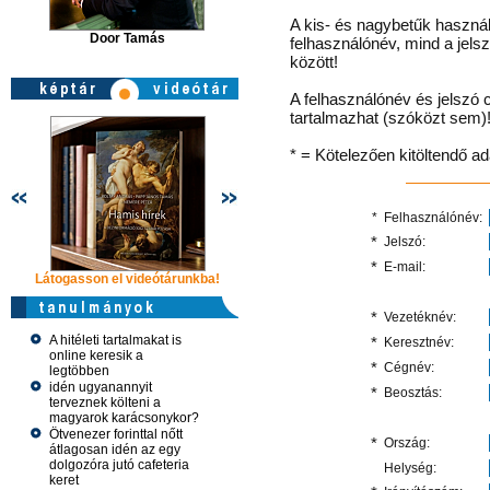
A kis- és nagybetűk használ
Door Tamás
felhasználónév, mind a jels
között!
A felhasználónév és jelszó 
tartalmazhat (szóközt sem)
* = Kötelezően kitöltendő a
*
Felhasználónév:
*
Jelszó:
*
E-mail:
Látogasson el videótárunkba!
Látogasson el videótárunkba!
Látogasson e
*
Vezetéknév:
A hitéleti tartalmakat is
*
Keresztnév:
online keresik a
*
Cégnév:
legtöbben
idén ugyanannyit
*
Beosztás:
terveznek költeni a
magyarok karácsonykor?
Ötvenezer forinttal nőtt
*
Ország:
átlagosan idén az egy
dolgozóra jutó cafeteria
Helység:
keret