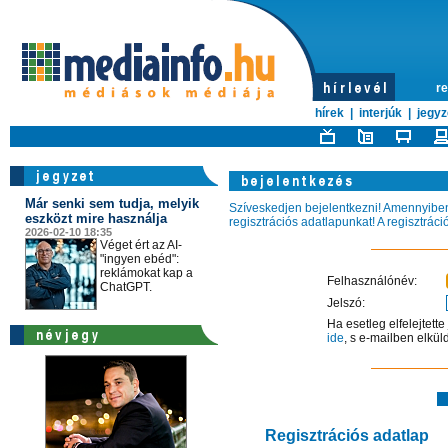
re
hírek
|
interjúk
|
jegyz
Már senki sem tudja, melyik
Szíveskedjen bejelentkezni! Amennyiben 
eszközt mire használja
regisztrációs adatlapunkat! A regisztrác
2026-02-10 18:35
Véget ért az AI-
"ingyen ebéd":
reklámokat kap a
Felhasználónév:
ChatGPT.
Jelszó:
Ha esetleg elfelejtett
ide
, s e-mailben elkül
Regisztrációs adatlap