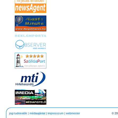
jogi tudnivalók
|
médiaajánlat
|
impresszum
|
webmester
© 20