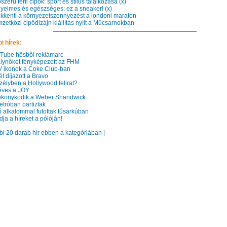
erű férfi cipők: sport és stílus találkozása (x)
elmes és egészséges: ez a sneaker! (x)
kenti a környezetszennyezést a londoni maraton
etközi cipődizájn kiállítás nyílt a Műcsarnokban
i hírek:
ube hősből reklámarc
lynőket fényképezett az FHM
ikonok a Coke Club-ban
t díjazott a Bravo
élyben a Hollywood felirat?
ves a JOY
konykodik a Weber Shandwick
tróban partiztak
 alkalommal futottak tűsarkúban
ja a híreket a pólóján!
bbi 20 darab hír ebben a kategóriában |