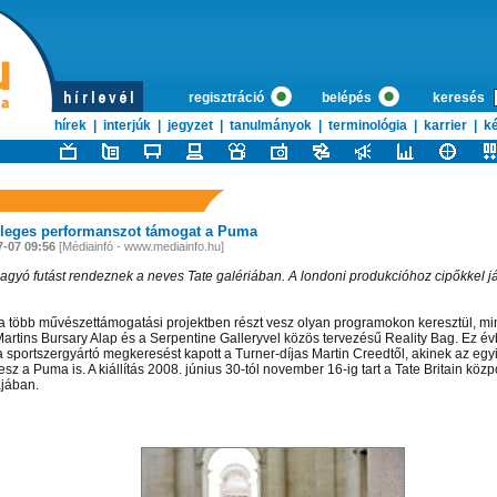
regisztráció
belépés
keresés
hírek
|
interjúk
|
jegyzet
|
tanulmányok
|
terminológia
|
karrier
|
ké
leges performanszot támogat a Puma
7-07 09:56
[Médiainfó - www.mediainfo.hu]
gyó futást rendeznek a neves Tate galériában. A londoni produkcióhoz cipőkkel já
 több művészettámogatási projektben részt vesz olyan programokon keresztül, min
Martins Bursary Alap és a Serpentine Galleryvel közös tervezésű Reality Bag. Ez 
a sportszergyártó megkeresést kapott a Turner-díjas Martin Creedtől, akinek az egy
esz a Puma is. A kiállítás 2008. június 30-tól november 16-ig tart a Tate Britain közp
ájában.