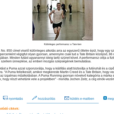
Különleges performansz a Tate-ben
 No. 850 címet viselő különleges alkotás arra az egyszerű ötletre épül, hogy egy s
ercenként végigfut olyan gyorsan, amennyire csak tud a Tate Britain középső, 86
ájában. Minden futást ugyanannyi ideig tartó szünet követ. A performansz célja a fiz
 szellem ünneplése, az emberi mozgás szépségének bemutatása.
tást a Puma azzal szponzorálja, hogy a kiállítás alatt biztosítja a futóruhát és a cip
a. "A Puma fellelkesült, amikor megkereste Martin Creed és a Tate Britain, hogy ve
az izgalmas műalkotásban. A Puma Running gyorsan növekvő kategória a márka 
k, hogy részt vehetünk vele a projektben" - mondta Jochen Zeitz, a cég elnök-vezér
 el videótárunkba!
Látogasson el videótárunkba!
Látogasson el videótárunkba!
nyomtatás
hozzászólás
küldés e-mailben
mego
olódó cikkek: