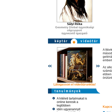
Sályi Réka
Geometry Global ügynökségi
cégcsoport
ügyvezető igazgató
A Work
másodp
geléri
emberi
Az alko
számár
ebben 
örülün
Látogasson el videótárunkba!
Látogasson
A hitéleti tartalmakat is
online keresik a
legtöbben
Kapcs
idén ugyanannyit