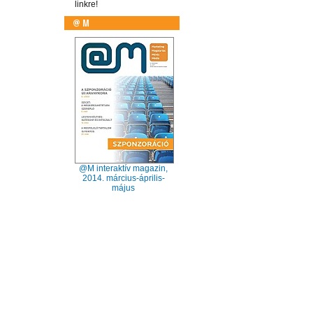
linkre!
@M interaktív magazin,
2014. március-április-
május