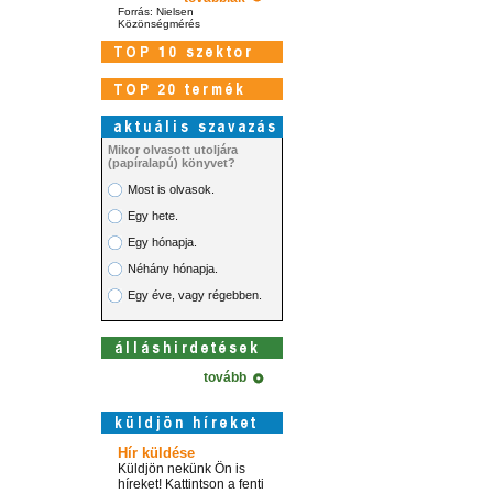
Forrás: Nielsen
Közönségmérés
Mikor olvasott utoljára
(papíralapú) könyvet?
Most is olvasok.
Egy hete.
Egy hónapja.
Néhány hónapja.
Egy éve, vagy régebben.
tovább
Hír küldése
Küldjön nekünk Ön is
híreket! Kattintson a fenti