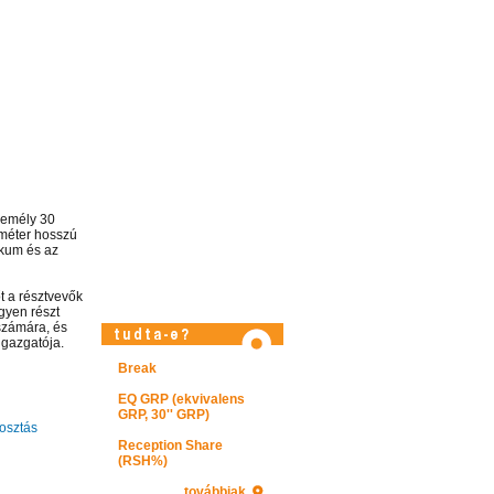
zemély 30
 méter hosszú
ikum és az
őt a résztvevők
gyen részt
számára, és
igazgatója.
Break
Látogasson el videótárunkba!
EQ GRP (ekvivalens
GRP, 30'' GRP)
sztás
Reception Share
(RSH%)
továbbiak