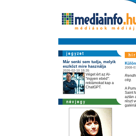
Már senki sem tudja, melyik
Külön
eszközt mire használja
2008-0
2026-02-10 18:35
Véget ért az AI-
Rendha
"ingyen ebéd":
cég.
reklámokat kap a
ChatGPT.
A Puma
Saint 
aztán 
részt v
galéri