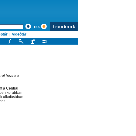
rss
ptár
|
videótár
rul hozzá a
t a Central
évben korábban
ik alkotásában
onti