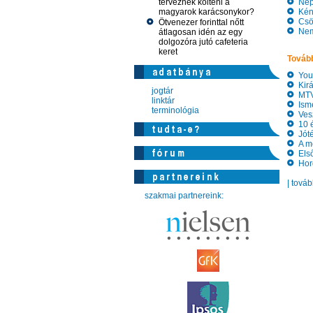
terveznek költeni a
Népsz
magyarok karácsonykor?
Kény
Csök
Ötvenezer forinttal nőtt
Nemz
átlagosan idén az egy
dolgozóra jutó cafeteria
keret
Tovább
YouT
Kirá
jogtár
MTV 
linktár
Ismé
terminológia
Vesz
10 é
Jóté
A me
Első
Hord
| tová
szakmai partnereink: