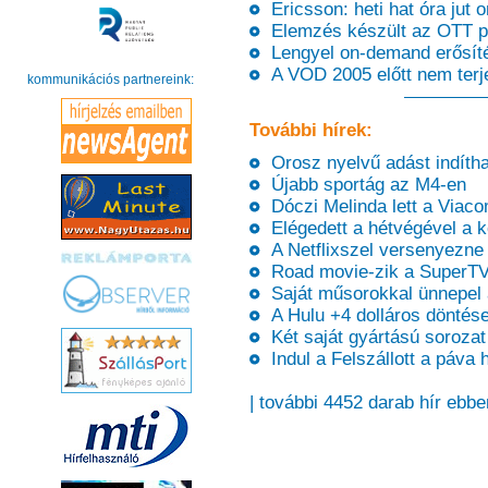
Ericsson: heti hat óra jut o
Elemzés készült az OTT pi
Lengyel on-demand erősíté
A VOD 2005 előtt nem terj
kommunikációs partnereink:
További hírek:
Orosz nyelvű adást indíth
Újabb sportág az M4-en
Dóczi Melinda lett a Viaco
Elégedett a hétvégével a 
A Netflixszel versenyezne
Road movie-zik a SuperT
Saját műsorokkal ünnepel
A Hulu +4 dolláros döntés
Két saját gyártású sorozat
Indul a Felszállott a páva 
| további 4452 darab hír ebbe