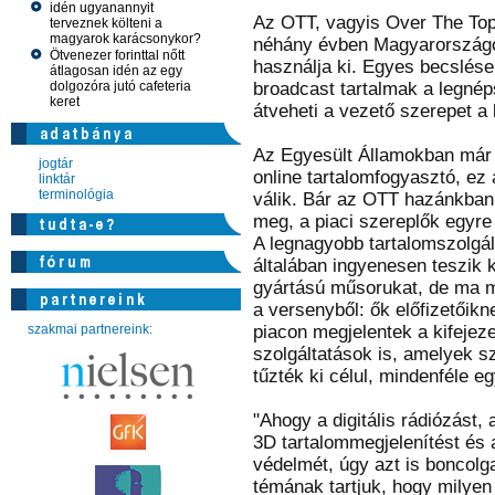
idén ugyanannyit
Az OTT, vagyis Over The Top 
terveznek költeni a
magyarok karácsonykor?
néhány évben Magyarországon
Ötvenezer forinttal nőtt
használja ki. Egyes becslése
átlagosan idén az egy
dolgozóra jutó cafeteria
broadcast tartalmak a legné
keret
átveheti a vezető szerepet a l
Az Egyesült Államokban már jó
jogtár
online tartalomfogyasztó, ez
linktár
terminológia
válik. Bár az OTT hazánkban 
meg, a piaci szereplők egyre
A legnagyobb tartalomszolgált
általában ingyenesen teszik k
gyártású műsorukat, de ma m
a versenyből: ők előfizetőikn
szakmai partnereink:
piacon megjelentek a kifejezet
szolgáltatások is, amelyek sz
tűzték ki célul, mindenféle eg
"Ahogy a digitális rádiózást, 
3D tartalommegjelenítést és a
védelmét, úgy azt is boncol
témának tartjuk, hogy milye