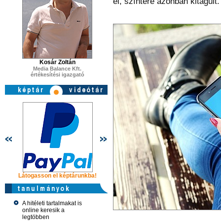
el, színtere azonban kitágult.
Kosár Zoltán
Media Balance Kft.
értékesítési igazgató
Látogasson el képtárunkba!
Látogasson el képtárunkba!
Látogasson 
A hitéleti tartalmakat is
online keresik a
legtöbben