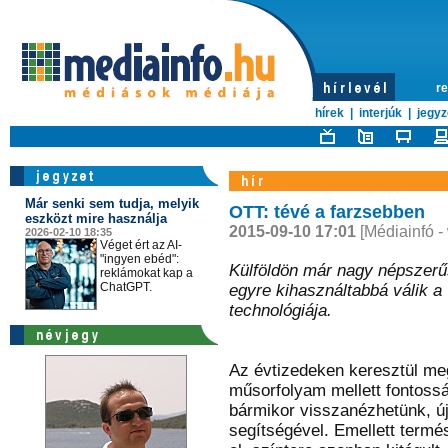
re
hírek
|
interjúk
|
jegyz
Már senki sem tudja, melyik
OTT: tévé a farzsebben
eszközt mire használja
2015-09-10 17:01
[Médiainfó -
2026-02-10 18:35
Véget ért az AI-
"ingyen ebéd":
Külföldön már nagy népszerűs
reklámokat kap a
ChatGPT.
egyre kihasználtabbá válik a
technológiája.
Az évtizedeken keresztül meg
műsorfolyam mellett fontossá 
bármikor visszanézhetünk, ú
segítségével. Emellett termé