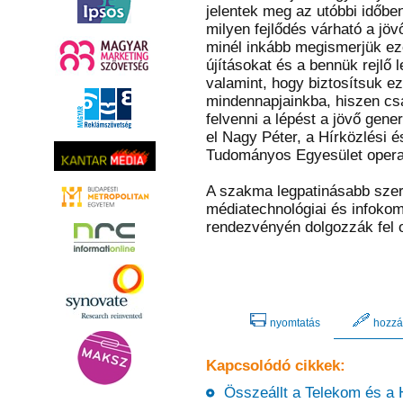
jelentek meg az utóbbi időben 
milyen fejlődés várható a jö
minél inkább megismerjük eze
újításokat és a bennük rejlő 
valamint, hogy biztosítsuk ez
mindennapjainkba, hiszen cs
felvenni a lépést a jövő gene
el Nagy Péter, a Hírközlési é
Tudományos Egyesület operat
A szakma legpatinásabb szer
médiatechnológiai és infoko
rendezvényén dolgozzák fel 
nyomtatás
hozzá
Kapcsolódó cikkek:
Összeállt a Telekom és a 