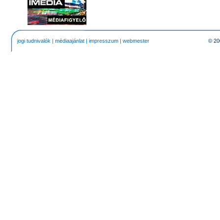
jogi tudnivalók
|
médiaajánlat
|
impresszum
|
webmester
© 20