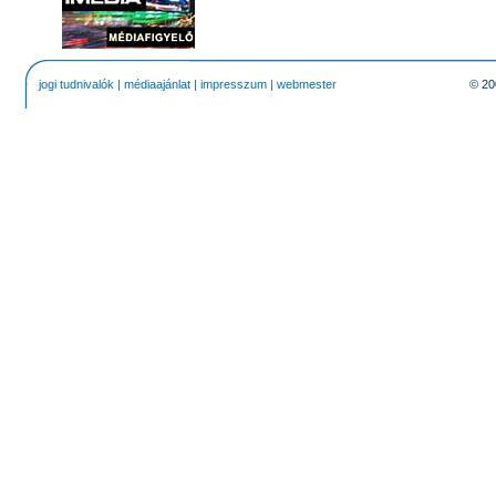
jogi tudnivalók
|
médiaajánlat
|
impresszum
|
webmester
© 20