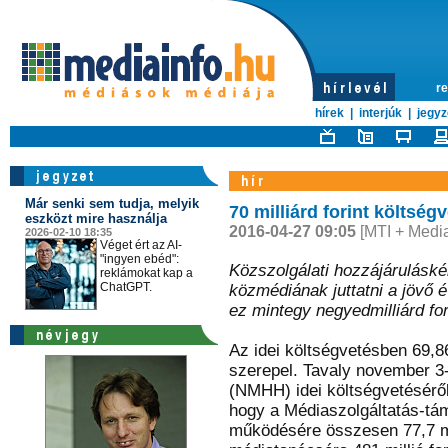
re
hírek
|
interjúk
|
jegyz
Már senki sem tudja, melyik
70 milliárd forint költség
eszközt mire használja
2016-04-27 09:05
[MTI + Media
2026-02-10 18:35
Véget ért az AI-
"ingyen ebéd":
Közszolgálati hozzájárulásként
reklámokat kap a
ChatGPT.
közmédiának juttatni a jövő é
ez mintegy negyedmilliárd fo
Az idei költségvetésben 69,86
szerepel. Tavaly november 3
(NMHH) idei költségvetésérő
hogy a Médiaszolgáltatás-t
működésére összesen 77,7 mi