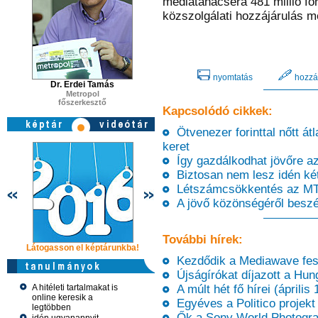
médiatanácséra 481 millió fo
közszolgálati hozzájárulás me
nyomtatás
hozzá
Dr. Erdei Tamás
Metropol
főszerkesztő
Kapcsolódó cikkek:
Ötvenezer forinttal nőtt átl
keret
Így gazdálkodhat jövőre 
Biztosan nem lesz idén két 
Létszámcsökkentés az MT
A jövő közönségéről beszé
További hírek:
Látogasson el képtárunkba!
Látogasson el képtárunkba!
Látogasson 
Kezdődik a Mediawave fesz
Újságírókat díjazott a Hun
A hitéleti tartalmakat is
A múlt hét fő hírei (április 
online keresik a
Egyéves a Politico projekt
legtöbben
Ők a Sony World Photogra