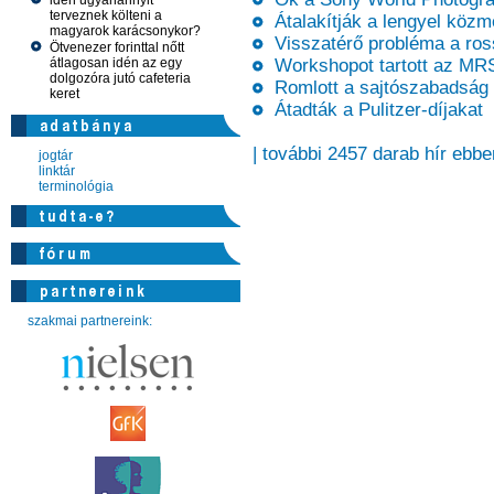
idén ugyanannyit
terveznek költeni a
Átalakítják a lengyel közm
magyarok karácsonykor?
Visszatérő probléma a ross
Ötvenezer forinttal nőtt
átlagosan idén az egy
Workshopot tartott az MRS
dolgozóra jutó cafeteria
Romlott a sajtószabadság 
keret
Átadták a Pulitzer-díjakat
| további 2457 darab hír ebbe
jogtár
linktár
terminológia
szakmai partnereink: