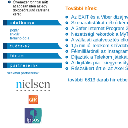
Ötvenezer forinttal nőtt
átlagosan idén az egy
További hírek:
dolgozóra jutó cafeteria
keret
Az EXIT és a Viber dizájnv
Szeparatistákat célzó kémk
A Safer Internet Program 
jogtár
Nézettségi rekordok a My
linktár
terminológia
A vállalati adatvesztés elk
1,5 millió Telekom szívdo
Félmilliárdnál az Instagra
Díjazták a Telekom játékát
A digitális piac kiegyensúl
Részsikert ért el az Axel S
szakmai partnereink:
| további 6813 darab hír ebbe