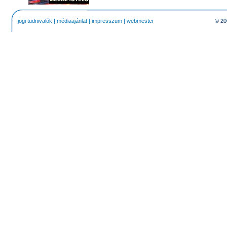
jogi tudnivalók
|
médiaajánlat
|
impresszum
|
webmester
© 20