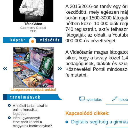
A 2015/2016-os tanév egy óri
kezdődött, mely egészen máju
során napi 1500-3000 látogató
hétben közel 10 000 diák regi
Tóth Gábor
Geometry Global
740 regisztrált, aktív felhas
CEO
látogatják az oldalt, a Youtu
000 000-ós nézettséget.
A Videótanár magas látogat
siker, hogy a tavaly közel 1,4
pedagógusok, diákok és szülő
Köznevelési Portál mindössze
felmutatni.
Látogasson el képtárunkba!
Látogasson el képtárunkba!
Látogasson 
nyomtatás
hozzá
A hitéleti tartalmakat is
online keresik a
Kapcsolódó cikkek:
legtöbben
idén ugyanannyit
Digitális segítség a gimnáz
terveznek költeni a
magyarok karácsonykor?