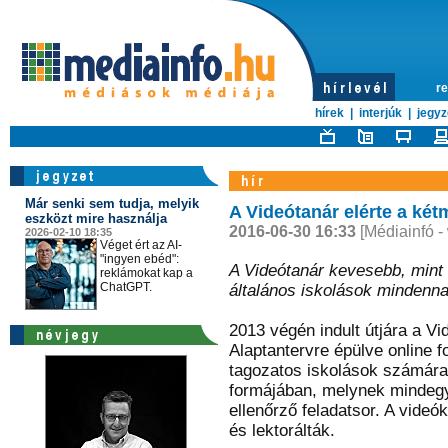
re
hírek
|
interjúk
|
jegyz
Már senki sem tudja, melyik
A Videótanár elérte a kétm
eszközt mire használja
2016-06-30 16:33
[Médiainfó -
2026-02-10 18:35
Véget ért az AI-
"ingyen ebéd":
A Videótanár kevesebb, mint 
reklámokat kap a
ChatGPT.
általános iskolások mindenna
2013 végén indult útjára a 
Alaptantervre épülve online f
tagozatos iskolások számára
formájában, melynek mindegyi
ellenőrző feladatsor. A videó
és lektorálták.