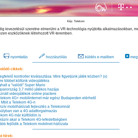
Kép: Telekom
dig levezetésül szeretne elmerülni a VR-technológia nyújtotta alkalmazásokban, me
ezen eszközöknek létrehozott VR-teremben.
nyomtatás
hozzászólás
küldés e-mailben
mego
olódó cikkek:
felelő kontroller kiválasztása: Mire figyeljünk játék közben? (x)
e többet költünk videojátékra
alt a "valódi" Super Mario
arország 3,7 millió játékos hazája
nált videojátékok online piactere
lekom 4G+ mobilinternet már egész Budapesten elérhető
Mbit a Telekom 4G-n
nzív mobilhálózati fejlesztés a Telekomnál
úlyban van a 4G adatforgalmazás
kom 4G már külföldön is
ázni akar a Telekom 4G-lefedettségben
bb fejlődik a Telekom mobilnet-hálózata
i hírek: