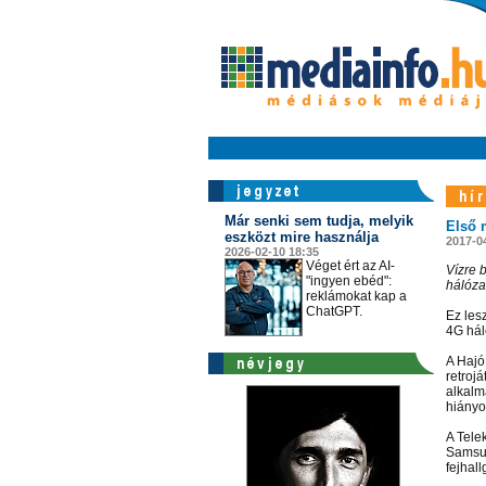
Már senki sem tudja, melyik
Első 
eszközt mire használja
2017-0
2026-02-10 18:35
Véget ért az AI-
Vízre 
"ingyen ebéd":
hálózat
reklámokat kap a
ChatGPT.
Ez les
4G hál
A Hajó
retroj
alkalma
hiányo
A Tele
Samsun
fejhall