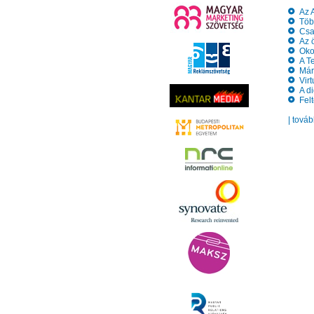
Az A
Több
Csat
Az ö
Okos
A Te
Már 
Virt
A di
Feltö
| tová