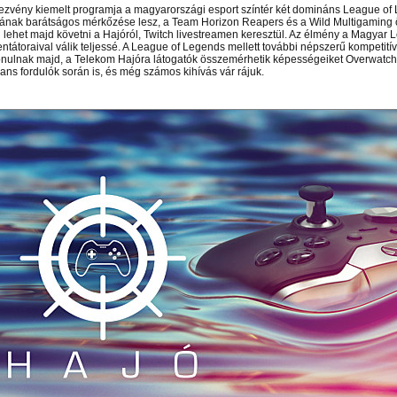
ezvény kiemelt programja a magyarországi esport színtér két domináns League of
ának barátságos mérkőzése lesz, a Team Horizon Reapers és a Wild Multigaming
 lehet majd követni a Hajóról, Twitch livestreamen keresztül. Az élmény a Magyar
tátoraival válik teljessé. A League of Legends mellett további népszerű kompetitív
vonulnak majd, a Telekom Hajóra látogatók összemérhetik képességeiket Overwatch
ans fordulók során is, és még számos kihívás vár rájuk.
 el videótárunkba!
Látogasson el videótárunkba!
Látogasson el videótárunkba!