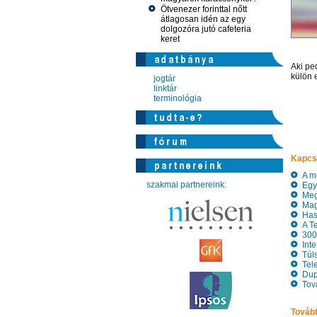
Ötvenezer forinttal nőtt
átlagosan idén az egy
dolgozóra jutó cafeteria
keret
Aki pe
külön 
jogtár
linktár
terminológia
Kapcs
A meg
szakmai partnereink:
Egyr
Megh
Magy
Hasz
A Te
300 
Inte
Túls
Tele
Dupl
Tová
Tovább