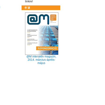
linkre!
I
@M interaktív magazin,
2014. március-április-
május