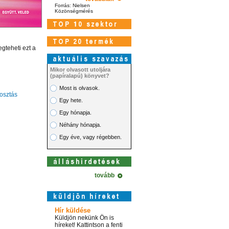
Forrás: Nielsen
Közönségmérés
gteheti ezt a
Mikor olvasott utoljára
(papíralapú) könyvet?
Most is olvasok.
sztás
Egy hete.
Egy hónapja.
Néhány hónapja.
Egy éve, vagy régebben.
tovább
Hír küldése
Küldjön nekünk Ön is
híreket! Kattintson a fenti