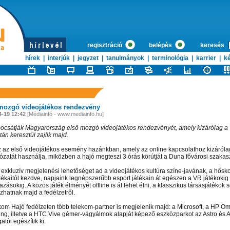
regisztráció
belépés
keresés
hírek
|
interjúk
|
jegyzet
|
tanulmányok
|
terminológia
|
karrier
|
ké
mozgó videojátékos rendezvény
4-19 12:42
[Médiainfó - www.mediainfo.hu]
bocsátják Magyarország első mozgó videojátékos rendezvényét, amely kizárólag a
án keresztül zajlik majd.
z az első videojátékos esemény hazánkban, amely az online kapcsolathoz kizáról
ózatát használja, miközben a hajó megteszi 3 órás körútját a Duna fővárosi szakas
 exkluzív megjelenési lehetőséget ad a videojátékos kultúra színe-javának, a hősk
átékaitól kezdve, napjaink legnépszerűbb esport játékain át egészen a VR játékokig
zásokig. A közös játék élményét offline is át lehet élni, a klasszikus társasjátékok 
zhatnak majd a fedélzetről.
kom Hajó fedélzeten több telekom-partner is megjelenik majd: a Microsoft, a HP Om
g, illetve a HTC Vive gémer-vágyálmok alapját képező eszközparkot az Astro és 
gatói egészítik ki.