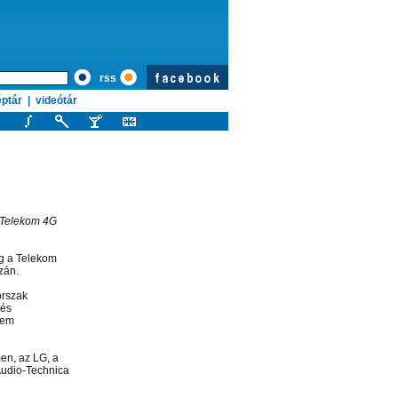
rss
ptár
|
videótár
 Telekom 4G
ag a Telekom
zán.
orszak
 és
sem
en, az LG, a
Audio-Technica