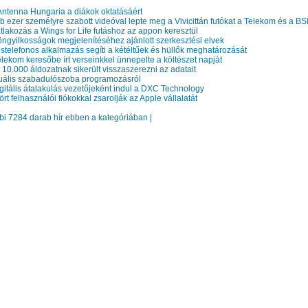
ntenna Hungaria a diákok oktatásáért
 ezer személyre szabott videóval lepte meg a Vivicittán futókat a Telekom és a BS
lakozás a Wings for Life futáshoz az appon keresztül
ngyilkosságok megjelenítéséhez ajánlott szerkesztési elvek
telefonos alkalmazás segíti a kétéltűek és hüllők meghatározását
lekom keresőbe írt verseinkkel ünnepelte a költészet napját
10.000 áldozatnak sikerült visszaszerezni az adatait
uális szabadulószoba programozásról
gitális átalakulás vezetőjeként indul a DXC Technology
rt felhasználói fiókokkal zsarolják az Apple vállalatát
bbi 7284 darab hír ebben a kategóriában |