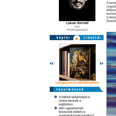
A rend
csapat
élőben
kommen
is fel
Guardi
Lakner Bertold
neo
kreatívigazgató
Látogasson el videótárunkba!
Látogasson
A hitéleti tartalmakat is
online keresik a
legtöbben
idén ugyanannyit
terveznek költeni a
magyarok karácsonykor?