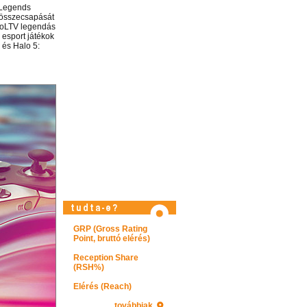
 Legends
 összecsapását
 LoLTV legendás
 esport játékok
 és Halo 5:
Látogasson el videótárunkba!
GRP (Gross Rating
Point, bruttó elérés)
Reception Share
(RSH%)
Elérés (Reach)
továbbiak