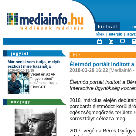
re
hírek
|
interjúk
|
jegyz
Már senki sem tudja, melyik
Életmód portált indított a
eszközt mire használja
2018-03-28 16:22
[Médiainfó -
2026-02-10 18:35
Véget ért az AI-
"ingyen ebéd":
Életmód portált indított a B
reklámokat kap a
ChatGPT.
Interactive ügynökség közr
2018. március elején debütál
porcbarát életmódot körüljár
egészségmegőrzés területeirő
korosztályt célozza meg.
2017. végén a Béres Gyógysze