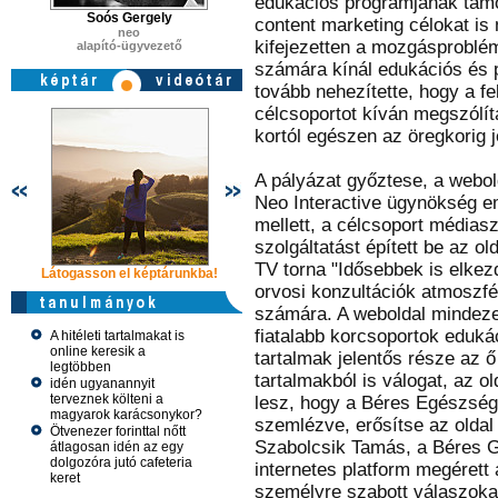
edukációs programjának támog
Soós Gergely
content marketing célokat is
neo
kifejezetten a mozgásproblé
alapító-ügyvezető
számára kínál edukációs és p
tovább nehezítette, hogy a fel
célcsoportot kíván megszólí
kortól egészen az öregkorig 
A pályázat győztese, a webold
Neo Interactive ügynökség eme
mellett, a célcsoport médiaszo
szolgáltatást épített be az o
TV torna "Idősebbek is elkez
Látogasson el képtárunkba!
Látogasson el képtárunkba!
Látogasson 
orvosi konzultációk atmoszfé
számára. A weboldal mindeze
fiatalabb korcsoportok edukáci
A hitéleti tartalmakat is
online keresik a
tartalmak jelentős része az 
legtöbben
tartalmakból is válogat, az old
idén ugyanannyit
terveznek költeni a
lesz, hogy a Béres Egészségk
magyarok karácsonykor?
szemlézve, erősítse az olda
Ötvenezer forinttal nőtt
Szabolcsik Tamás, a Béres 
átlagosan idén az egy
dolgozóra jutó cafeteria
internetes platform megérett
keret
személyre szabott válaszokat