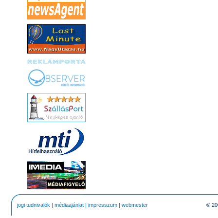
jogi tudnivalók
|
médiaajánlat
|
impresszum
|
webmester
© 20