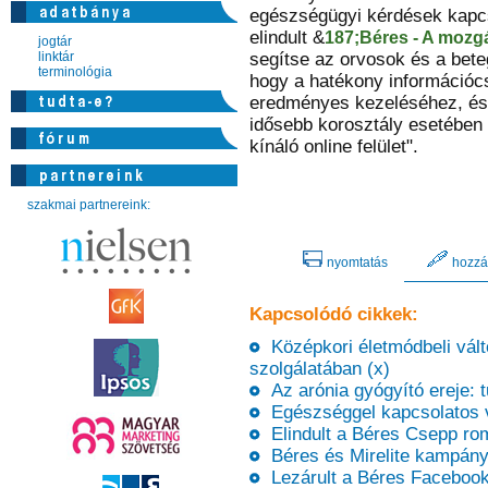
egészségügyi kérdések kapcsá
elindult &
187;Béres - A mozg
jogtár
linktár
segítse az orvosok és a bet
terminológia
hogy a hatékony információc
eredményes kezeléséhez, és
idősebb korosztály esetében 
kínáló online felület".
szakmai partnereink:
nyomtatás
hozzá
Kapcsolódó cikkek:
Középkori életmódbeli vált
szolgálatában (x)
Az arónia gyógyító ereje: t
Egészséggel kapcsolatos 
Elindult a Béres Csepp ro
Béres és Mirelite kampányo
Lezárult a Béres Facebook