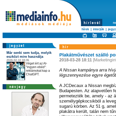
re
hírek
|
interjúk
|
jegyz
Már senki sem tudja, melyik
Plakátművészet szálló po
eszközt mire használja
2018-03-28 18:11
[Marketingin
2026-02-10 18:35
Véget ért az AI-
"ingyen ebéd":
A Nissan kampánya arra hívja
reklámokat kap a
ChatGPT.
légszennyezése egyre égetőb
A JCDecaux a Nissan megbízá
Budapesten. Az alapvetően fe
permetezték be, amely - az át
személygépkocsikból a leveg
sugarú körben. Az 51 g, amel
plakátra került, talán nem tűn