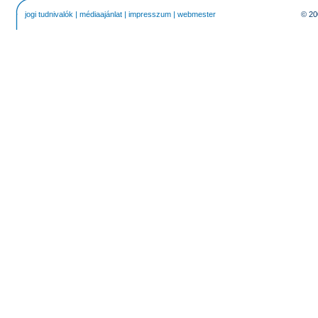
jogi tudnivalók
|
médiaajánlat
|
impresszum
|
webmester
© 20