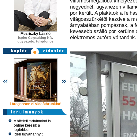
villamosmegállóba kihelyezet
negyednél, ugyanezen villamo
por került. A plakátok a felh
világosszürkétől kezdve a m
árnyalatában pompáznak, a fe
kevesebb szálló por kerülne
Mezriczky László
elektromos autóra váltanánk.
Ispiro Consulting Kft.
ügyvezető, tulajdonos
Látogasson el videótárunkba!
Látogasson el videótárunkba!
Látogasson e
A hitéleti tartalmakat is
online keresik a
legtöbben
idén ugyanannyit