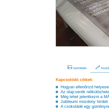
nyomtatás
hozzá
Kapcsolódó cikkek:
Hogyan ellenőrizd helyesen
Az olajcserék nélkülözhetet
Még lehet jelentkezni a MÁV
Jubileumi mozdony hirdeti
A csokoládé egy gombnyo