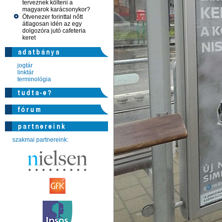
terveznek költeni a
magyarok karácsonykor?
Ötvenezer forinttal nőtt
átlagosan idén az egy
dolgozóra jutó cafeteria
keret
jogtár
linktár
terminológia
szakmai partnereink: