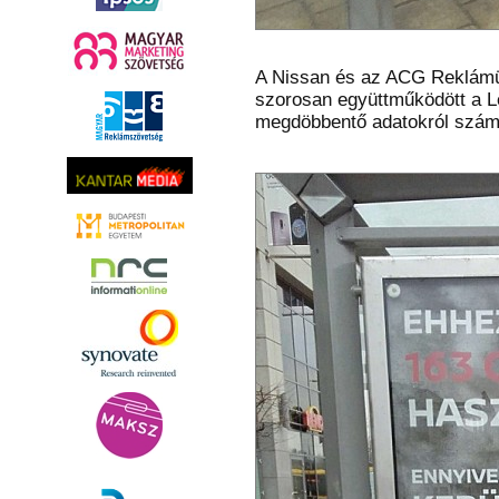
A Nissan és az ACG Reklámü
szorosan együttműködött a L
megdöbbentő adatokról számo