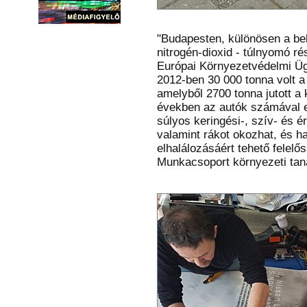
"Budapesten, különösen a bel
nitrogén-dioxid - túlnyomó r
Európai Környezetvédelmi Üg
2012-ben 30 000 tonna volt 
amelyből 2700 tonna jutott a 
években az autók számával e
súlyos keringési-, szív- és 
valamint rákot okozhat, és ha
elhalálozásáért tehető felelő
Munkacsoport környezeti tan