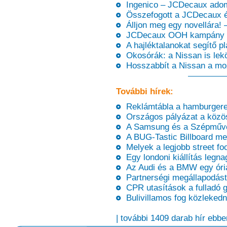
Ingenico – JCDecaux adomá
Összefogott a JCDecaux é
Álljon meg egy novellára! 
JCDecaux OOH kampány a 
A hajléktalanokat segítő p
Okosórák: a Nissan is lekö
Hosszabbít a Nissan a mo
További hírek:
Reklámtábla a hamburgere
Országos pályázat a közöss
A Samsung és a Szépművé
A BUG-Tastic Billboard meg
Melyek a legjobb street f
Egy londoni kiállítás legnag
Az Audi és a BMW egy óriás
Partnerségi megállapodást 
CPR utasítások a fulladó
Bulivillamos fog közlekedn
| további 1409 darab hír ebbe