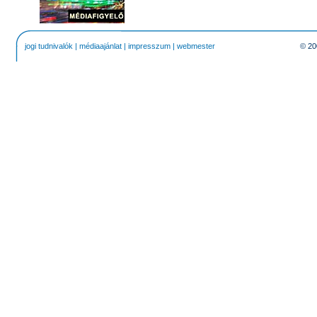
jogi tudnivalók
|
médiaajánlat
|
impresszum
|
webmester
© 20