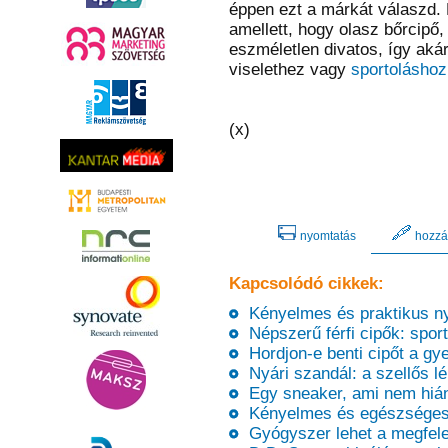
éppen ezt a márkát válaszd.
amellett, hogy olasz bőrcip
eszméletlen divatos, így aká
viselethez vagy
sportoláshoz
(x)
nyomtatás
hozzá
Kapcsolódó cikkek:
Kényelmes és praktikus nyá
Népszerű férfi cipők: sport 
Hordjon-e benti cipőt a gye
Nyári szandál: a szellős lé
Egy sneaker, ami nem hián
Kényelmes és egészséges: 
Gyógyszer lehet a megfelel