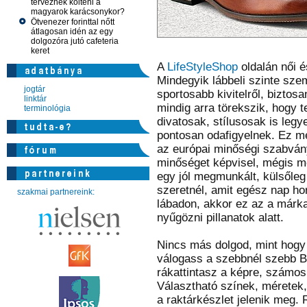
terveznek költeni a
magyarok karácsonykor?
Ötvenezer forinttal nőtt
átlagosan idén az egy
dolgozóra jutó cafeteria
keret
A
LifeStyleShop
oldalán női és
Mindegyik lábbeli szinte sze
jogtár
sportosabb kivitelről, biztos
linktár
mindig arra törekszik, hogy
terminológia
divatosak, stílusosak is leg
pontosan odafigyelnek. Ez m
az európai minőségi szabván
minőséget képvisel, mégis m
egy jól megmunkált, külsőleg 
szeretnél, amit egész nap h
szakmai partnereink:
lábadon, akkor ez az a márka,
nyűgözni pillanatok alatt.
Nincs más dolgod, mint hogy 
válogass a szebbnél szebb Bu
rákattintasz a képre, számos
Választható színek, méretek,
a raktárkészlet jelenik meg. 