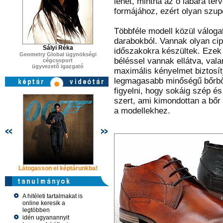
lehet, mintha az ő lábára ter
formájához, ezért olyan szu
Többféle modell közül váloga
darabokból. Vannak olyan cip
Sályi Réka
időszakokra készültek. Ezek 
Geometry Global ügynökségi
béléssel vannak ellátva, val
cégcsoport
ügyvezető igazgató
maximális kényelmet biztosít
legmagasabb minőségű bőrből 
figyelni, hogy sokáig szép és
szert, ami kimondottan a bőr 
a modellekhez.
Látogasson el képtárunkba!
Látogasson el képtárunkba!
Látogasson 
A hitéleti tartalmakat is
online keresik a
legtöbben
idén ugyanannyit