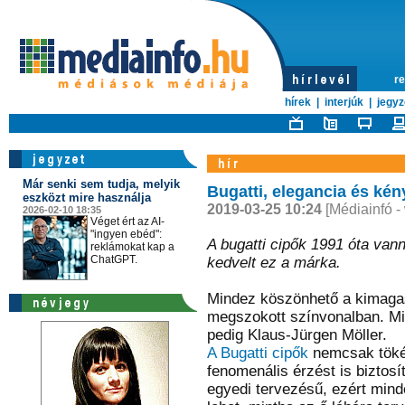
re
hírek
|
interjúk
|
jegyz
Már senki sem tudja, melyik
Bugatti, elegancia és ké
eszközt mire használja
2019-03-25 10:24
[Médiainfó -
2026-02-10 18:35
Véget ért az AI-
"ingyen ebéd":
A bugatti cipők 1991 óta vann
reklámokat kap a
ChatGPT.
kedvelt ez a márka.
Mindez köszönhető a kimaga
megszokott színvonalban. Mil
pedig Klaus-Jürgen Möller.
A Bugatti cipők
nemcsak tökél
fenomenális érzést is biztos
egyedi tervezésű, ezért minde