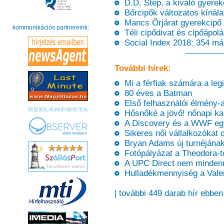
D.D. Step, a kiváló gyerek
Bőrcipők változatos kínálata
Mancs Őrjárat gyerekcipő a
kommunikációs partnereink:
Téli cipődivat és cipőápolá
Social Index 2018: 354 m
További hírek:
Mi a férfiak számára a leg
80 éves a Batman
Első felhasználói élmény-a
Hősnőké a jövő! nőnapi k
A Discovery és a WWF eg
Sikeres női vállalkozókat d
Bryan Adams új turnéjának
Fotópályázat a Theodora-t
A UPC Direct nem mindenn
Hulladékmennyiség a Vale
| további 449 darab hír ebben