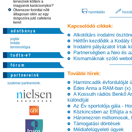
terveznek költeni a
magyarok karácsonykor?
Ötvenezer forinttal nőtt
nyomtatás
hozzá
átlagosan idén az egy
dolgozóra jutó cafeteria
keret
Kapcsolódó cikkek:
Alkotótárs irodalmi ösztön
jogtár
Hétfőn kezdődik a Kodály 
linktár
Irodalmi pályázatot írtak ki
terminológia
Partnerségben a Neo és a
Kismamáknak szóló webolda
További hírek:
Harmincadik évfordulóját ü
szakmai partnereink:
Édes Anna a RAM-ban (x)
A Kossuth rádiós Benkő An
különdíját
Az Év sportolója gála - Hos
Közkincsben az Elfújta a s
Háromezren milliomosok, ha
Támogatási döntések
Médiafelügyeleti ügyek