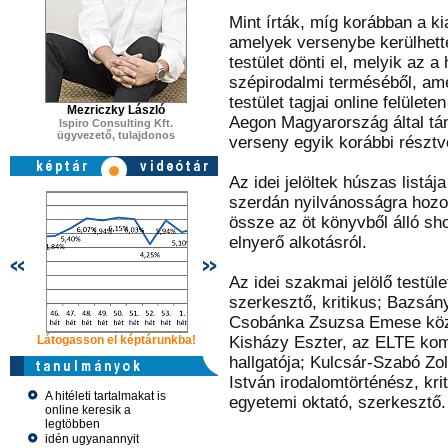
Mint írták, míg korábban a ki
amelyek versenybe kerülhettek
testület dönti el, melyik az 
szépirodalmi terméséből, am
testület tagjai online felülete
Mezriczky László
Aegon Magyarország által tá
Ispiro Consulting Kft.
ügyvezető, tulajdonos
verseny egyik korábbi résztve
Az idei jelöltek húszas listá
szerdán nyilvánosságra hozott
össze az öt könyvből álló short
elnyerő alkotásról.
Az idei szakmai jelölő testül
szerkesztő, kritikus; Bazsány
Csobánka Zsuzsa Emese közép
Látogasson el képtárunkba!
Látogasson el képtárunkba!
Kisházy Eszter, az ELTE ko
Látogasson 
hallgatója; Kulcsár-Szabó Zo
István irodalomtörténész, kri
A hitéleti tartalmakat is
egyetemi oktató, szerkesztő.
online keresik a
legtöbben
idén ugyanannyit