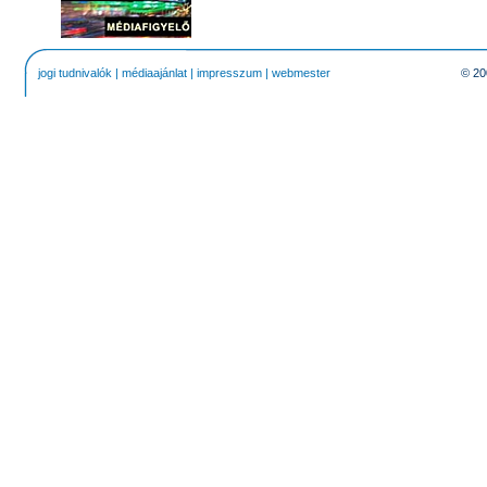
jogi tudnivalók
|
médiaajánlat
|
impresszum
|
webmester
© 20