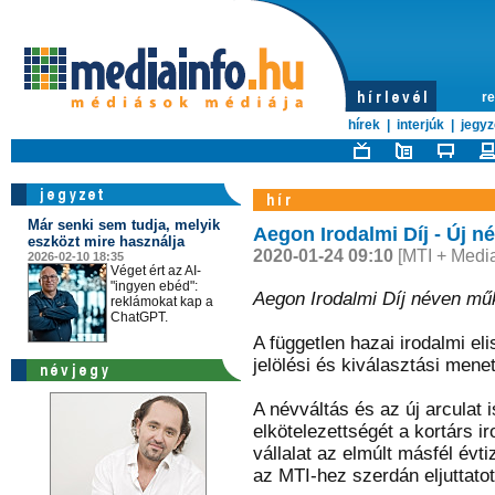
re
hírek
|
interjúk
|
jegyz
Már senki sem tudja, melyik
Aegon Irodalmi Díj - Új név
eszközt mire használja
2020-01-24 09:10
[MTI + Media
2026-02-10 18:35
Véget ért az AI-
"ingyen ebéd":
Aegon Irodalmi Díj néven műk
reklámokat kap a
ChatGPT.
A független hazai irodalmi el
jelölési és kiválasztási menet
A névváltás és az új arculat 
elkötelezettségét a kortárs i
vállalat az elmúlt másfél évtiz
az MTI-hez szerdán eljuttato