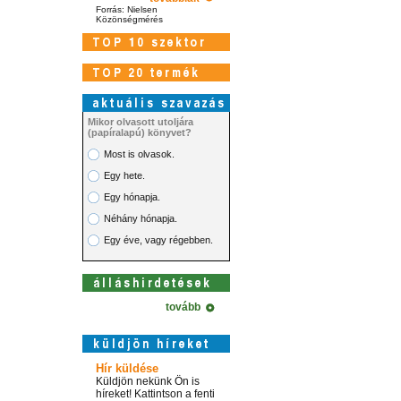
Forrás: Nielsen
Közönségmérés
Mikor olvasott utoljára
(papíralapú) könyvet?
Most is olvasok.
Egy hete.
Egy hónapja.
Néhány hónapja.
Egy éve, vagy régebben.
tovább
Hír küldése
Küldjön nekünk Ön is
híreket! Kattintson a fenti