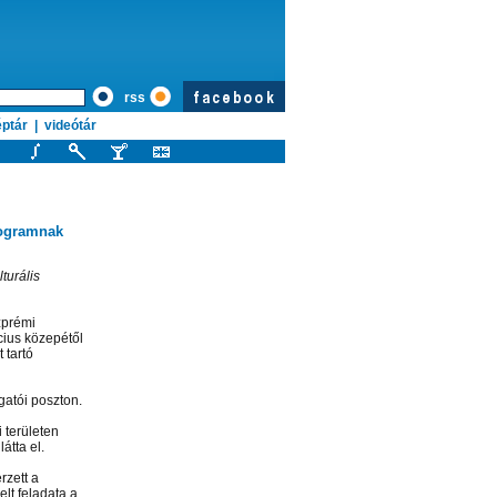
rss
ptár
|
videótár
rogramnak
turális
zprémi
cius közepétől
 tartó
gatói poszton.
 területen
átta el.
rzett a
lt feladata a