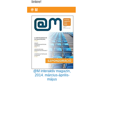
linkre!
@M interaktív magazin,
2014. március-április-
május