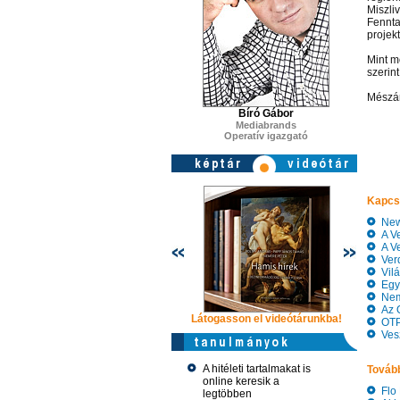
Miszli
Fennta
projekt
Mint m
szerin
Mészár
Bíró Gábor
Mediabrands
Operatív igazgató
Kapcs
New 
A Ve
A Ve
Verd
Vilá
Egyk
Nemz
Az O
Látogasson el videótárunkba!
Látogasson
OTP 
Vesz
A hitéleti tartalmakat is
Tovább
online keresik a
Flo 
legtöbben