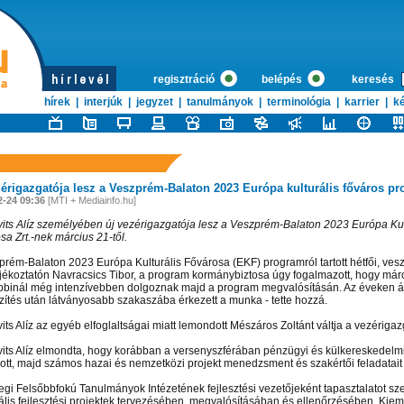
regisztráció
belépés
keresés
hírek
|
interjúk
|
jegyzet
|
tanulmányok
|
terminológia
|
karrier
|
ké
zérigazgatója lesz a Veszprém-Balaton 2023 Európa kulturális főváros p
2-24 09:36
[MTI + Mediainfo.hu]
its Alíz személyében új vezérigazgatója lesz a Veszprém-Balaton 2023 Európa Kul
sa Zrt.-nek március 21-től.
prém-Balaton 2023 Európa Kulturális Fővárosa (EKF) programról tartott hétfői, ves
ájékoztatón Navracsics Tibor, a program kormánybiztosa úgy fogalmazott, hogy már
bbinál még intenzívebben dolgoznak majd a program megvalósításán. Az éveken át
zítés után látványosabb szakaszába érkezett a munka - tette hozzá.
its Alíz az egyéb elfoglaltságai miatt lemondott Mészáros Zoltánt váltja a vezérigaz
its Alíz elmondta, hogy korábban a versenyszférában pénzügyi és külkereskedelmi
ott, majd számos hazai és nemzetközi projekt menedzsment és szakértői feladatait l
egi Felsőbbfokú Tanulmányok Intézetének fejlesztési vezetőjeként tapasztalatot sze
ális fejlesztési projektek tervezésében, megvalósításában és ellenőrzésében. Kieme