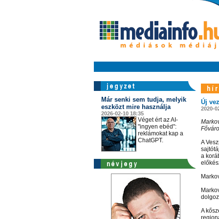
Már senki sem tudja, melyik
Új ve
eszközt mire használja
2020-0
2026-02-10 18:35
Véget ért az AI-
Markov
"ingyen ebéd":
Főváro
reklámokat kap a
ChatGPT.
A Vesz
sajtót
a korá
előkés
Markov
Markov
dolgoz
A kősz
region