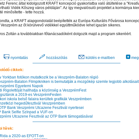
vetz Ferenc által kidolgozott KRAFT koncepció gyakorlatba való átültetése a "Kreatí
rtható Vidék Kőszeg város példáján". Az így megvalósuló projektet a kormánya kie
té minősítette - tette hozzá.
ondta, a KRAFT alapgondolatát beépítették az Európa Kulturális Fővárosa koncepc
t Veszprém az őt körülvevő vidékkel együttműködve lehet igazán sikeres.
os Zoltán a továbbiakban főtanácsadóként dolgozik majd a program sikeréért.
nyomtatás
hozzászólás
küldés e-mailben
mego
olódó cikkek:
Yorkban fotókon mutatkozik be a Veszprém-Balaton régió
szprém-Balaton Filmpikniken is bemutatják a mozgókép szemle legjobb alkotásait
szprémi Egyetemi Napok
i Rigolettóját hallhatja a közönség a VeszprémFest
gsztárok a 2019-es VeszprémFesten
ori iskola belső falaira kerültek grafikák Veszprémben
etközi hegedűfesztivál Veszprémben
TP Bank Veszprémi Utcazene Fesztivál nyertesei
 el videótárunkba!
Látogasson el videótárunkba!
Látogasson el videótárunkba!
Bank Selfie Színpad a VUF-on
prémi Utcazene Fesztivál az OTP Bank támogatásával
i hírek:
Rida a 2020-as EFOTT-on