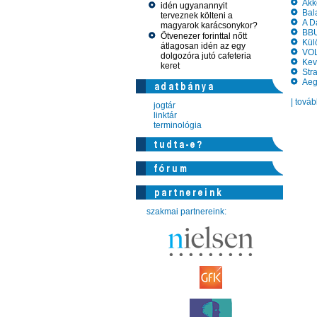
Akko
idén ugyanannyit
Bala
terveznek költeni a
A Da
magyarok karácsonykor?
BBU 
Ötvenezer forinttal nőtt
Külö
átlagosan idén az egy
VOLT
dolgozóra jutó cafeteria
Kevé
keret
Stran
Aegon
| tová
jogtár
linktár
terminológia
szakmai partnereink: