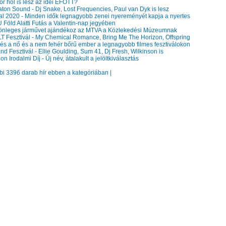
r hol is lesz az idei EFOTT?
ton Sound - Dj Snake, Lost Frequencies, Paul van Dyk is lesz
l 2020 - Minden idők legnagyobb zenei nyereményét kapja a nyertes
Föld Alatti Futás a Valentin-nap jegyében
nleges járművet ajándékoz az MTVA a Közlekedési Múzeumnak
 Fesztivál - My Chemical Romance, Bring Me The Horizon, Offspring
s a nő és a nem fehér bőrű ember a legnagyobb filmes fesztiválokon
d Fesztivál - Ellie Goulding, Sum 41, Dj Fresh, Wilkinson is
 Irodalmi Díj - Új név, átalakult a jelöltkiválasztás
bbi 3396 darab hír ebben a kategóriában |