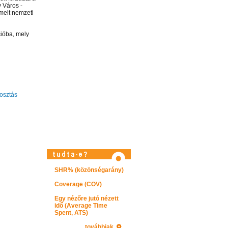
v Város -
melt nemzeti
ióba, mely
sztás
SHR% (közönségarány)
Látogasson el videótárunkba!
Coverage (COV)
Egy nézőre jutó nézett
idő (Average Time
Spent, ATS)
továbbiak