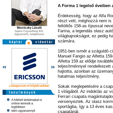
A Forma 1 legelső éveiben 
Érdekesség, hogy az Alfa Ro
részt vett, méghozzá nem is 
feltöltős 158-as típussal nev
Mezriczky László
Farina, a legendás olasz au
Ispiro Consulting Kft.
ügyvezető, tulajdonos
világbajnokságot, ez pedig h
számára.
1951-ben ismét a száguldó cir
Manuel Fangio az Alfetta 159-
Alfetta 159 az elődje továbbfe
teljesítménnyel rendelkezett
hajtotta, azonban az üzeman
hatalmas teljesítmény.
Látogasson el képtárunkba!
Látogasson el képtárunkba!
Sokak meglepetésére a csapa
Látogasson 
1 világából. Az indoklás az v
Ferrari csapata magántulajdo
A hitéleti tartalmakat is
versenyeztek. Az olasz kormá
online keresik a
sportágba, így a 13 éves kas
legtöbben
idén ugyanannyit
csapatánál.