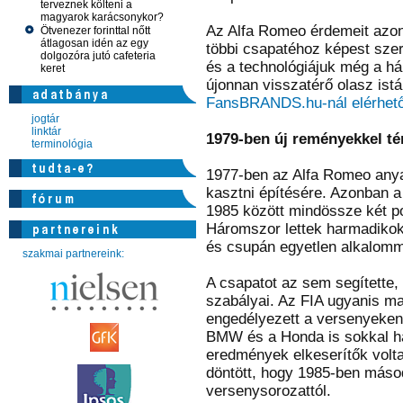
terveznek költeni a
magyarok karácsonykor?
Az Alfa Romeo érdemeit azon
Ötvenezer forinttal nőtt
átlagosan idén az egy
többi csapatéhoz képest szer
dolgozóra jutó cafeteria
és a technológiájuk még a háb
keret
újonnan visszatérő olasz ist
FansBRANDS.hu-nál elérhető
jogtár
linktár
1979-ben új reményekkel tér
terminológia
1977-ben az Alfa Romeo anya
kasztni építésére. Azonban a
1985 között mindössze két po
Háromszor lettek harmadikok
és csupán egyetlen alkalomma
szakmai partnereink:
A csapatot az sem segítette
szabályai. Az FIA ugyanis m
engedélyezett a versenyeken, 
BMW és a Honda is sokkal ha
eredmények elkeserítők volt
döntött, hogy 1985-ben másod
versenysorozattól.