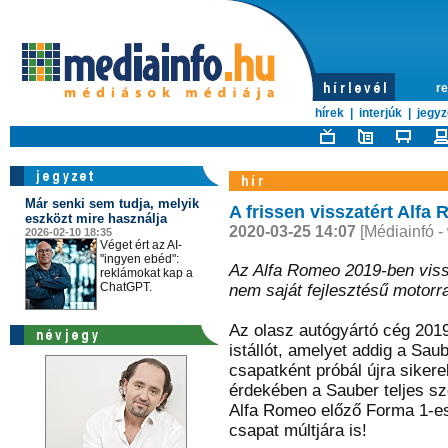
re
hírek
|
interjúk
|
jegyz
Már senki sem tudja, melyik
A frissen visszatért Alfa
eszközt mire használja
2020-03-25 14:07
[Médiainfó -
2026-02-10 18:35
Véget ért az AI-
"ingyen ebéd":
Az Alfa Romeo 2019-ben viss
reklámokat kap a
ChatGPT.
nem saját fejlesztésű motorr
Az olasz autógyártó cég 2019
istállót, amelyet addig a Sau
csapatként próbál újra sikere
érdekében a Sauber teljes s
Alfa Romeo előző Forma 1-es
csapat múltjára is!