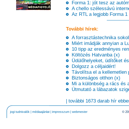
Forma 1: jót tesz az autóm
A chello szélessávú intern
Az RTL a legjobb Forma 1 
További hírek:
A forrasztástechnika sokol
Miért imádják annyian a Lu
10 tipp az eredményes re
Költözés Hatvanba (x)
Üdülőhelyeket, üdítőket és 
Dolgozz a céljaidért!
Távolítsa el a kellemetlen 
Biztonságos otthon (x)
Mi a különbség a rács és a 
Útmutató a lábazatok szige
| további 1673 darab hír ebbe
jogi tudnivalók
|
médiaajánlat
|
impresszum
|
webmester
© 20