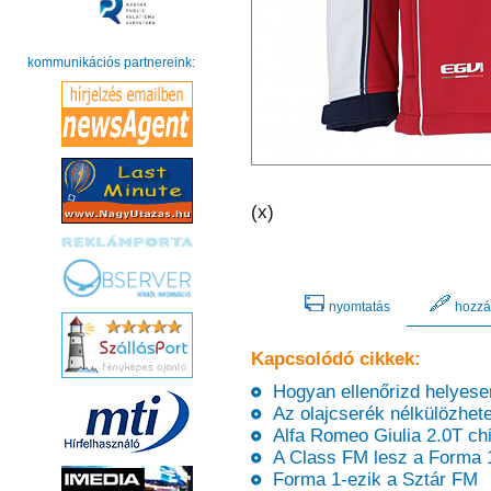
kommunikációs partnereink:
(x)
nyomtatás
hozzá
Kapcsolódó cikkek:
Hogyan ellenőrizd helyesen
Az olajcserék nélkülözhetet
Alfa Romeo Giulia 2.0T chip
A Class FM lesz a Forma 1
Forma 1-ezik a Sztár FM