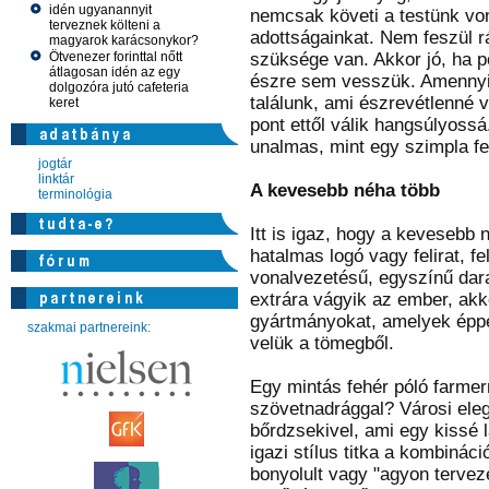
idén ugyanannyit
nemcsak követi a testünk vo
terveznek költeni a
adottságainkat. Nem feszül rá
magyarok karácsonykor?
Ötvenezer forinttal nőtt
szüksége van. Akkor jó, ha p
átlagosan idén az egy
észre sem vesszük. Amennyi
dolgozóra jutó cafeteria
találunk, ami észrevétlenné v
keret
pont ettől válik hangsúlyoss
unalmas, mint egy szimpla fe
jogtár
linktár
A kevesebb néha több
terminológia
Itt is igaz, hogy a kevesebb 
hatalmas logó vagy felirat, f
vonalvezetésű, egyszínű dar
extrára vágyik az ember, ak
gyártmányokat, amelyek éppen
szakmai partnereink:
velük a tömegből.
Egy mintás fehér póló farmer
szövetnadrággal? Városi eleg
bőrdzsekivel, ami egy kissé l
igazi stílus titka a kombinác
bonyolult vagy "agyon tervez