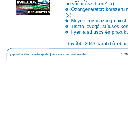
belsőépítészetben? (x)
Ózongenerátor: korszerű meg
(x)
Milyen egy igazán jó biokli
Tiszta levegő, stílusos kon
Ilyen a stílusos és prakti
| további 2043 darab hír ebbe
jogi tudnivalók
|
médiaajánlat
|
impresszum
|
webmester
© 20