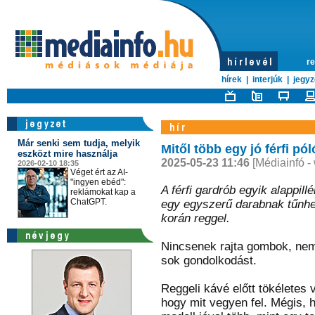
re
hírek
|
interjúk
|
jegyz
Már senki sem tudja, melyik
Mitől több egy jó férfi pó
eszközt mire használja
2025-05-23 11:46
[Médiainfó -
2026-02-10 18:35
Véget ért az AI-
"ingyen ebéd":
A férfi gardrób egyik alappill
reklámokat kap a
ChatGPT.
egy egyszerű darabnak tűnhe
korán reggel.
Nincsenek rajta gombok, nem k
sok gondolkodást.
Reggeli kávé előtt tökéletes
hogy mit vegyen fel. Mégis,