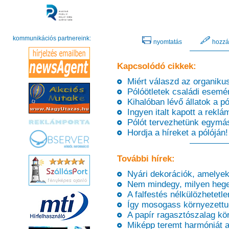
kommunikációs partnereink:
nyomtatás
hozzá
Kapcsolódó cikkek:
Miért válaszd az organikus
Pólóötletek családi esemé
Kihalóban lévő állatok a p
Ingyen italt kapott a reklám
Pólót tervezhetünk egymás
Hordja a híreket a pólóján!
További hírek:
Nyári dekorációk, amelyek f
Nem mindegy, milyen heges
A falfestés nélkülözhetetlen
Így mosogass környezettud
A papír ragasztószalag kör
Miképp teremt harmóniát a 