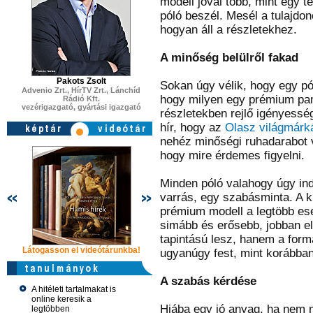
modell jóval több, mint egy te
póló beszél. Mesél a tulajdon
hogyan áll a részletekhez.
A minőség belülről fakad
Pakots Zsolt
Sokan úgy vélik, hogy egy pól
Advenio Zrt., HírTV Zrt., Lánchíd
hogy milyen egy prémium pam
Rádió Kft.
vezérigazgató, gyártási igazgató
részletekben rejlő igényesség
hír, hogy az
Olasz világmárk
nehéz minőségi ruhadarabot v
hogy mire érdemes figyelni.
Minden póló valahogy úgy ind
varrás, egy szabásminta. A k
prémium modell a legtöbb es
simább és erősebb, jobban e
tapintású lesz, hanem a formá
Látogasson el videótárunkba!
Látogasson el videótárunkba!
Látogasson e
ugyanúgy fest, mint korábban
A szabás kérdése
A hitéleti tartalmakat is
online keresik a
Hiába egy jó anyag, ha nem m
legtöbben