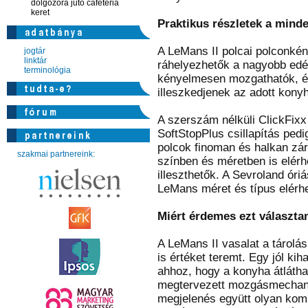
dolgozóra jutó cafeteria
keret
Praktikus részletek a mind
A LeMans II polcai polconkén
jogtár
linktár
ráhelyezhetők a nagyobb edén
terminológia
kényelmesen mozgathatók, és
illeszkedjenek az adott kony
A szerszám nélküli ClickFixx 
SoftStopPlus csillapítás pedi
polcok finoman és halkan zár
szakmai partnereink:
színben és méretben is elérh
illeszthetők. A Sevroland óriá
LeMans méret és típus elérhe
Miért érdemes ezt választa
A LeMans II vasalat a tárolá
is értéket teremt. Egy jól k
ahhoz, hogy a konyha átlátha
megtervezett mozgásmechanik
megjelenés együtt olyan komb