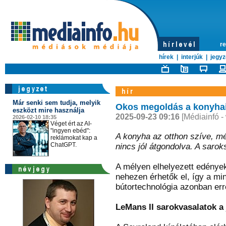
re
hírek
|
interjúk
|
jegyz
Már senki sem tudja, melyik
Okos megoldás a konyhai
eszközt mire használja
2025-09-23 09:16
[Médiainfó -
2026-02-10 18:35
Véget ért az AI-
"ingyen ebéd":
A konyha az otthon szíve, mé
reklámokat kap a
ChatGPT.
nincs jól átgondolva. A sarok
A mélyen elhelyezett edénye
nehezen érhetők el, így a mi
bútortechnológia azonban err
LeMans II sarokvasalatok a