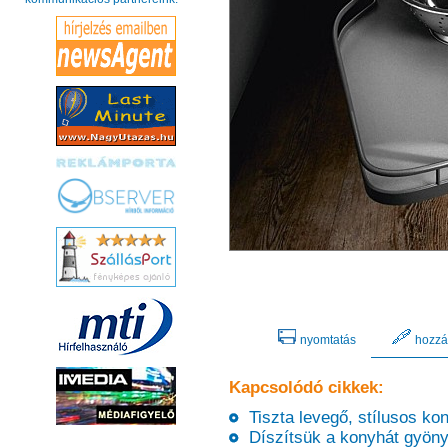
nyomtatás
hozzá
Kapcsolódó cikkek:
Tiszta levegő, stílusos kon
Díszítsük a konyhát gyönyör