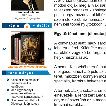
A Sevroland kínálatában elé
módon oldják meg a "vak sar
fejlesztett rendszer különl
Klenovszki János
polcok egy mozdulattal kihúzh
NRC Kft.
ügyvezető igazgató
szem elé kerül. Ez nemcsak 
nem kell többé nyújtózkodni 
Egy történet, ami jól mutatj
A konyhapult alatti nagy sar
lehetett elérni. Különféle me
sarokfiók vagy körbe forgath
helykihasználásuk.
A német Kesseböhmernél patta
Látogasson el videótárunkba!
Látogasson el videótárunkba!
Látogasson e
mozgású, kihúzható polc az a
teret, miközben könnyen moz
A hitéleti tartalmakat is
speciális, karokra helyezett
online keresik a
legtöbben
A termék alakja sokakat emlé
idén ugyanannyit
terveznek költeni a
elnevezték a rendszert LeMan
magyarok karácsonykor?
egyre népszerűbb ez a megold
Ötvenezer forinttal nőtt
átlagosan idén az egy
konyhai sarokba.