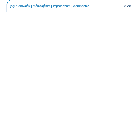
jogi tudnivalók
|
médiaajánlat
|
impresszum
|
webmester
© 20