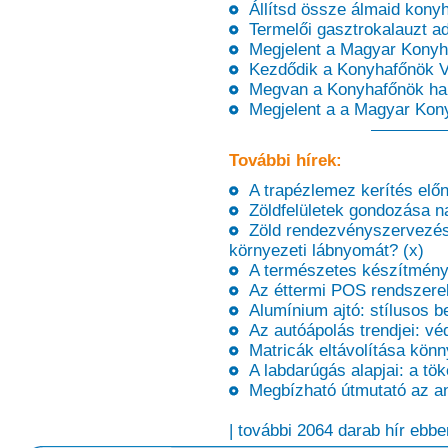
Állítsd össze álmaid konyh
Termelői gasztrokalauzt ad
Megjelent a Magyar Konyha 
Kezdődik a Konyhafőnök VI
Megvan a Konyhafőnök har
Megjelent a a Magyar Kony
További hírek:
A trapézlemez kerítés előn
Zöldfelületek gondozása na
Zöld rendezvényszervezés:
környezeti lábnyomát? (x)
A természetes készítménye
Az éttermi POS rendszerek
Alumínium ajtó: stílusos be
Az autóápolás trendjei: vé
Matricák eltávolítása könn
A labdarúgás alapjai: a tök
Megbízható útmutató az an
| további 2064 darab hír ebbe