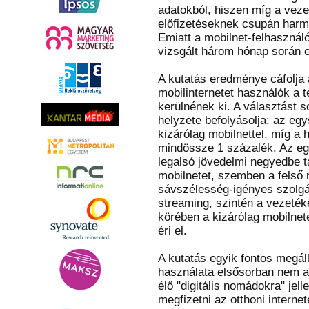
adatokból, hiszen míg a vezet
előfizetéseknek csupán harmad
Emiatt a mobilnet-felhasználó
vizsgált három hónap során e
A kutatás eredménye cáfolja a
mobilinternetet használók a t
kerülnének ki. A választást 
helyzete befolyásolja: az eg
kizárólag mobilnettel, míg a
mindössze 1 százalék. Az egz
legalsó jövedelmi negyedbe t
mobilnetet, szemben a felső 
sávszélesség-igényes szolgá
streaming, szintén a vezetéke
körében a kizárólag mobilnet
éri el.
A kutatás egyik fontos megáll
használata elsősorban nem a
élő "digitális nomádokra" je
megfizetni az otthoni internet