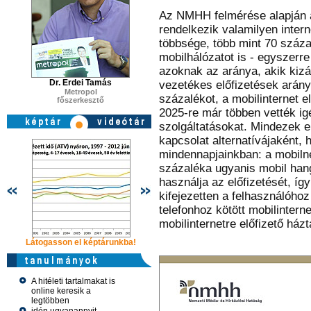
Az NMHH felmérése alapján 
rendelkezik valamilyen intern
többsége, több mint 70 száza
mobilhálózatot is - egyszerr
azoknak az aránya, akik kizá
Dr. Erdei Tamás
vezetékes előfizetések arány
Metropol
százalékot, a mobilinternet e
főszerkesztő
2025-re már többen vették igé
szolgáltatásokat. Mindezek e
kapcsolat alternatívájaként, 
mindennapjainkban: a mobilne
százaléka ugyanis mobil hang
használja az előfizetését, í
kifejezetten a felhasználóho
telefonhoz kötött mobilintern
mobilinternetre előfizető ház
Látogasson el képtárunkba!
Látogasson el képtárunkba!
Látogasson 
A hitéleti tartalmakat is
online keresik a
legtöbben