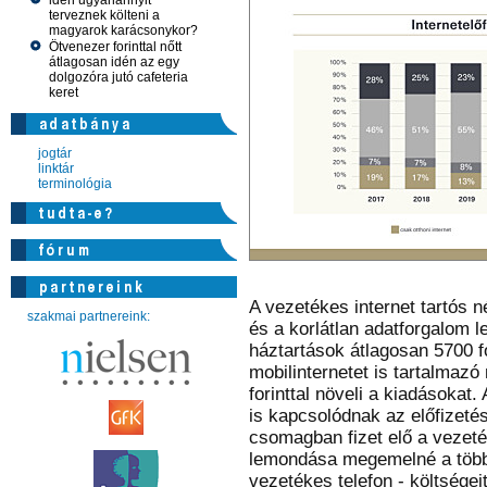
idén ugyanannyit
terveznek költeni a
magyarok karácsonykor?
Ötvenezer forinttal nőtt
átlagosan idén az egy
dolgozóra jutó cafeteria
keret
jogtár
linktár
terminológia
A vezetékes internet tartós
szakmai partnereink:
és a korlátlan adatforgalom
háztartások átlagosan 5700 for
mobilinternetet is tartalmazó
forinttal növeli a kiadásokat
is kapcsolódnak az előfizeté
csomagban fizet elő a vezeté
lemondása megemelné a többi 
vezetékes telefon - költségeit