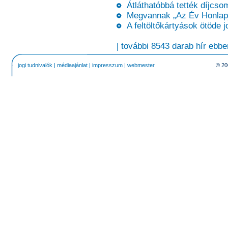
Átláthatóbbá tették díjcsom
Megvannak „Az Év Honlapja”
A feltöltőkártyások ötöde jo
| további 8543 darab hír ebbe
jogi tudnivalók
|
médiaajánlat
|
impresszum
|
webmester
© 20