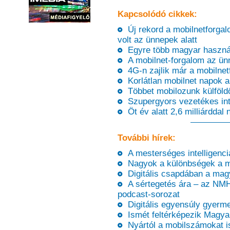
Kapcsolódó cikkek:
Új rekord a mobilnetforga
volt az ünnepek alatt
Egyre több magyar használj
A mobilnet-forgalom az ünn
4G-n zajlik már a mobilnet
Korlátlan mobilnet napok a
Többet mobilozunk külföldö
Szupergyors vezetékes int
Öt év alatt 2,6 milliárddal
További hírek:
A mesterséges intelligenci
Nagyok a különbségek a ma
Digitális csapdában a mag
A sértegetés ára – az NMH
podcast-sorozat
Digitális egyensúly gyermek
Ismét feltérképezik Magya
Nyártól a mobilszámokat is