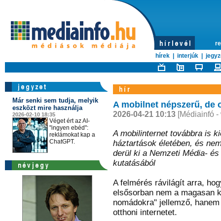
re
hírek
|
interjúk
|
jegyz
Már senki sem tudja, melyik
A mobilnet népszerű, de o
eszközt mire használja
2026-04-21 10:13
[Médiainfó -
2026-02-10 18:35
Véget ért az AI-
"ingyen ebéd":
A mobilinternet továbbra is k
reklámokat kap a
ChatGPT.
háztartások életében, és nem 
derül ki a Nemzeti Média- é
kutatásából
A felmérés rávilágít arra, ho
elsősorban nem a magasan kép
nomádokra" jellemző, hanem 
otthoni internetet.