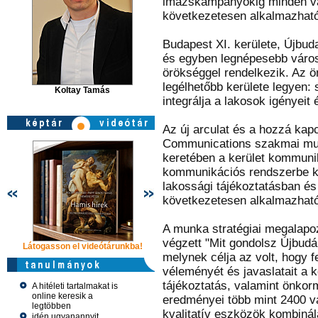
imázskampányokig minden v
következetesen alkalmazható
Budapest XI. kerülete, Újbud
és egyben legnépesebb város
örökséggel rendelkezik. Az ö
legélhetőbb kerülete legyen:
Koltay Tamás
integrálja a lakosok igényeit
Az új arculat és a hozzá ka
Communications szakmai mu
keretében a kerület kommunik
kommunikációs rendszerbe k
lakossági tájékoztatásban é
következetesen alkalmazható
A munka stratégiai megalapoz
végzett "Mit gondolsz Újbudá
Látogasson el videótárunkba!
Látogasson el videótárunkba!
Látogasson e
melynek célja az volt, hogy f
véleményét és javaslatait a k
tájékoztatás, valamint önkorm
A hitéleti tartalmakat is
online keresik a
eredményei több mint 2400 vá
legtöbben
kvalitatív eszközök kombiná
idén ugyanannyit