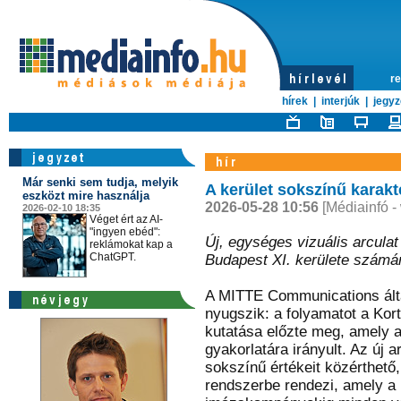
re
hírek
|
interjúk
|
jegyz
Már senki sem tudja, melyik
A kerület sokszínű karakt
eszközt mire használja
2026-05-28 10:56
[Médiainfó -
2026-02-10 18:35
Véget ért az AI-
"ingyen ebéd":
Új, egységes vizuális arcula
reklámokat kap a
ChatGPT.
Budapest XI. kerülete számá
A MITTE Communications által
nyugszik: a folyamatot a Kor
kutatása előzte meg, amely a
gyakorlatára irányult. Az új 
sokszínű értékeit közérthető
rendszerbe rendezi, amely a 