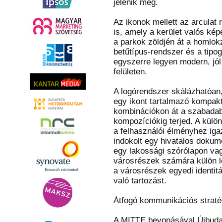
jelenik meg.
Az ikonok mellett az arculat
is, amely a kerület valós kép
a parkok zöldjén át a homlokz
betűtípus-rendszer és a tipog
egyszerre legyen modern, jól
felületen.
A logórendszer skálázhatóan, 
egy ikont tartalmazó kompakt
kombinációkon át a szabadab
kompozíciókig terjed. A külön
a felhasználói élményhez ig
indokolt egy hivatalos doku
egy lakossági szórólapon v
városrészek számára külön l
a városrészek egyedi identit
való tartozást.
Átfogó kommunikációs strat
A MITTE bevonásával Újbuda k