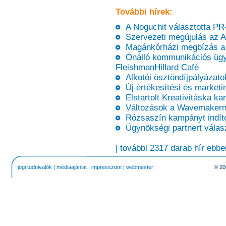
További hírek:
A Noguchit választotta PR
Szervezeti megújulás az 
Magánkórházi megbízás a
Önálló kommunikációs ügy
FleishmanHillard Café
Alkotói ösztöndíjpályázatok
Új értékesítési és marketi
Elstartolt Kreativitáska k
Változások a Wavemakern
Rózsaszín kampányt indíto
Ügynökségi partnert válas
| további 2317 darab hír ebbe
jogi tudnivalók
|
médiaajánlat
|
impresszum
|
webmester
© 20