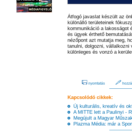
Átfogó javaslat készült az 
különálló területeinek fókusz
kommunikáció a lakosságot ér
és ügyek érthető bemutatásá
nézőpont azt mutatja meg, ho
tanulni, dolgozni, vállalkozni
különleges és vonzó a kerüle
nyomtatás
hozzá
Kapcsolódó cikkek:
Új kulturális, kreatív és ok
A MITTE lett a Paulinyi - 
Megújult a Magyar Műszaki
Plazma Média: már a Spor