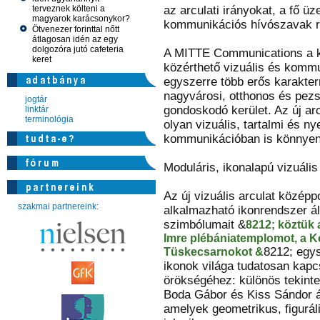
terveznek költeni a
az arculati irányokat, a fő ü
magyarok karácsonykor?
kommunikációs hívószavak r
Ötvenezer forinttal nőtt
átlagosan idén az egy
dolgozóra jutó cafeteria
A MITTE Communications a ke
keret
közérthető vizuális és kommun
egyszerre több erős karakterr
nagyvárosi, otthonos és pezsg
jogtár
gondoskodó kerület. Az új ar
linktár
terminológia
olyan vizuális, tartalmi és ny
kommunikációban is könnyen
Moduláris, ikonalapú vizuális
Az új vizuális arculat közép
szakmai partnereink:
alkalmazható ikonrendszer ál
szimbólumait &
8212; köztük 
Imre plébániatemplomot, a Ko
8212; egy
Tüskecsarnokot &
ikonok világa tudatosan kapcs
örökségéhez: különös tekinte
Boda Gábor és Kiss Sándor ált
amelyek geometrikus, figurál