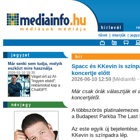
re
hírek
|
interjúk
|
jegyz
Már senki sem tudja, melyik
Spacc és KKevin is színp
eszközt mire használja
koncertje előtt
2026-02-10 18:35
Véget ért az AI-
2026-06-10 12:59
[Médiainfó -
"ingyen ebéd":
reklámokat kap a
ChatGPT.
Már csak órák választják el 
koncertjétől.
A többszörös platinalemezes 
a Budapest Parkba The Last 
Az este egyik új bejelentése,
KKevin is színpadra lép.