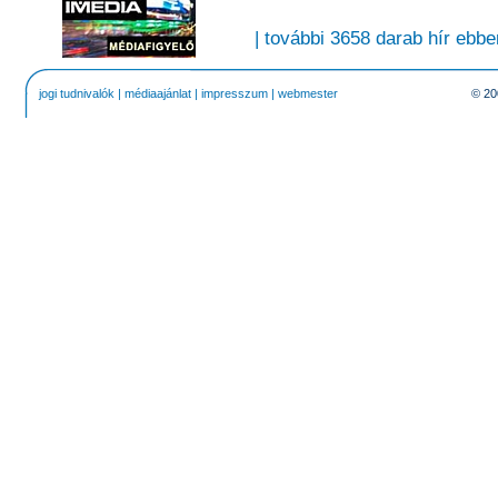
| további 3658 darab hír ebbe
jogi tudnivalók
|
médiaajánlat
|
impresszum
|
webmester
© 20