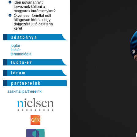
idén ugyanannyit
terveznek költeni a
magyarok karácsonykor?
Ötvenezer forinttal nőtt
átlagosan idén az egy
dolgozóra jutó cafeteria
keret
jogtár
linktár
terminológia
szakmai partnereink: