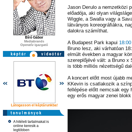
Jason Derulo a nemzetközi p
előadója, aki olyan világsláge
Wiggle, a Swalla vagy a Sav
látványos koreográfiákra, n
dalokra számíthat.
Bíró Gábor
Mediabrands
A Budapest Park kapui
18:00
Operatív igazgató
Bruno lesz, aki várhatóan 18:
elmúlt években a magyar kön
szereplőjévé vált: a Bruno x
is több milliós nézettségű d
A koncert előtt most újabb m
KKevin is csatlakozik a színp
fellépése előtt nemcsak egy 
egy erős magyar zenei blokk v
Látogasson el képtárunkba!
Látogasson el képtárunkba!
Látogasson 
A hitéleti tartalmakat is
online keresik a
legtöbben