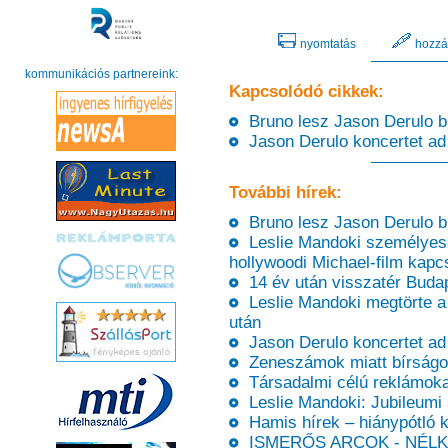
nyomtatás
hozzá
kommunikációs partnereink:
Kapcsolódó cikkek:
Bruno lesz Jason Derulo bu
Jason Derulo koncertet ad
További hírek:
Bruno lesz Jason Derulo bu
Leslie Mandoki személyes e
hollywoodi Michael-film kapc
14 év után visszatér Buda
Leslie Mandoki megtörte a
után
Jason Derulo koncertet ad
Zeneszámok miatt bírságol
Társadalmi célú reklámokat
Leslie Mandoki: Jubileumi 
Hamis hírek – hiánypótló k
ISMERŐS ARCOK - NÉLKÜ