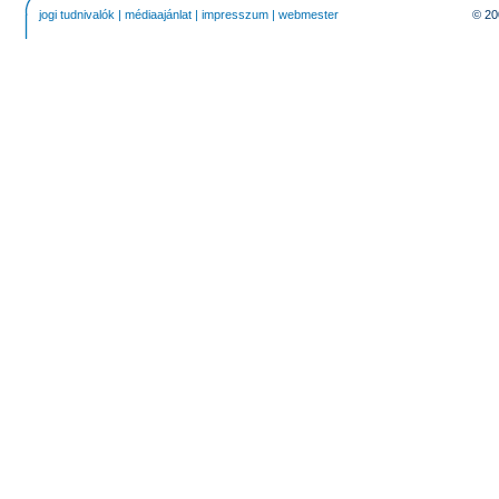
jogi tudnivalók
|
médiaajánlat
|
impresszum
|
webmester
© 20