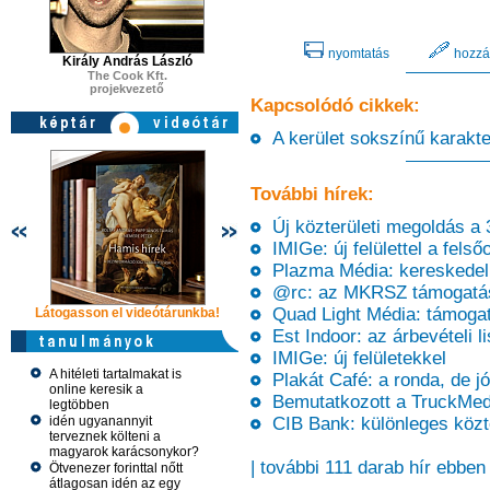
nyomtatás
hozzá
Király András László
The Cook Kft.
projekvezető
Kapcsolódó cikkek:
A kerület sokszínű karakter
További hírek:
Új közterületi megoldás a 
IMIGe: új felülettel a felső
Plazma Média: kereskedelmi
@rc: az MKRSZ támogatá
Quad Light Média: támoga
Látogasson el videótárunkba!
Látogasson el videótárunkba!
Látogasson e
Est Indoor: az árbevételi li
IMIGe: új felületekkel
A hitéleti tartalmakat is
Plakát Café: a ronda, de jó
online keresik a
Bemutatkozott a TruckMed
legtöbben
idén ugyanannyit
CIB Bank: különleges közte
terveznek költeni a
magyarok karácsonykor?
| további 111 darab hír ebben
Ötvenezer forinttal nőtt
átlagosan idén az egy