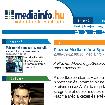
re
hírek
|
interjúk
|
jegyz
Már senki sem tudja, melyik
Plazma Média: már a Spo
eszközt mire használja
2006-09-12 09:38
[Médiainfó -
2026-02-10 18:35
Véget ért az AI-
"ingyen ebéd":
A Plazma Média együttműködé
reklámokat kap a
ChatGPT.
sportközponttal.
A sportközpontban a Plazma 
hirdetések és információk ke
elsősorban az A, A+ kategóri
szegmenset célzó hirdetőkre
Plazma Média kezeli és érték