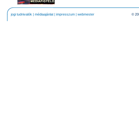
jogi tudnivalók
|
médiaajánlat
|
impresszum
|
webmester
© 20