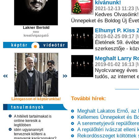
kívánunk!
2021-12-13 11:23
[M
Kedves Olvasóink!
Ünnepeket és Boldog Új Évet
Lakner Bertold
Elhunyt P. Kiss 
neo
kreatívigazgató
2019-02-25 09:17
[M
Életének 59. évébe
szerkesztője - köz
Meghalt Larry Rob
2019-01-02 16:13
[M
Nyolcvanegy éves 
tudós, az internet 
További hírek:
Látogasson el képtárunkba!
Látogasson el képtárunkba!
Látogasson 
Meghalt Lakatos Ernő, az M
A hitéleti tartalmakat is
Kellemes Ünnepeket és Bol
online keresik a
A seremetyjevói repülőteret
legtöbben
A repülőtéri ivászat elleni
idén ugyanannyit
terveznek költeni a
Rekordösszeget költöttek 
magyarok karácsonykor?