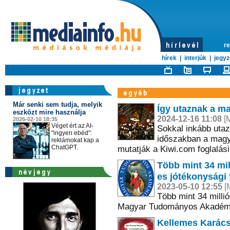
re
hírek
|
interjúk
|
jegyz
Már senki sem tudja, melyik
Így utaznak a m
eszközt mire használja
2024-12-16 11:08
[M
2026-02-10 18:35
Véget ért az AI-
Sokkal inkább utaz
"ingyen ebéd":
időszakban a magy
reklámokat kap a
ChatGPT.
mutatják a Kiwi.com foglalási
Több mint 34 mil
es jótékonysági 
2023-05-10 12:55
[M
Több mint 34 millió
Magyar Tudományos Akadémia
Kellemes Karács