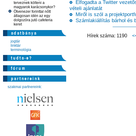
Elfogadta a Twitter vezetős
terveznek költeni a
magyarok karácsonykor?
vételi ajánlatát
Ötvenezer forinttal nőtt
Miről is szól a projektpor
átlagosan idén az egy
Számlakiállítás bárhol és 
dolgozóra jutó cafeteria
keret
Hírek száma: 1190
<
jogtár
linktár
terminológia
szakmai partnereink: