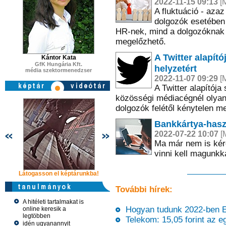
2022-11-15 09:13
[M
A fluktuáció - azaz
dolgozók esetében 
HR-nek, mind a dolgozóknak 
megelőzhető.
A Twitter alapító
Kántor Kata
GfK Hungária Kft.
helyzetért
média szektormenedzser
2022-11-07 09:29
[M
A Twitter alapítója
közösségi médiacégnél olyan h
dolgozók felétől kénytelen me
Bankkártya-haszn
2022-07-22 10:07
[M
Ma már nem is kérd
vinni kell magunkka
Látogasson el képtárunkba!
Látogasson el képtárunkba!
Látogasson 
További hírek:
A hitéleti tartalmakat is
Hogyan tudunk 2022-ben E
online keresik a
legtöbben
Telekom: 15,05 forint az eg
idén ugyanannyit