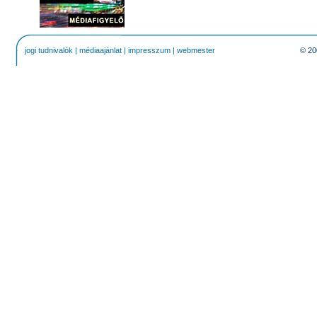
jogi tudnivalók
|
médiaajánlat
|
impresszum
|
webmester
© 20