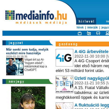
re
hírek
|
interjúk
|
jegyz
Már senki sem tudja, melyik
A 4iG árbevétele
eszközt mire használja
2022-11-30 10:00
[M
2026-02-10 18:35
Véget ért az AI-
A 4iG Csoport érték
"ingyen ebéd":
idei első három n
reklámokat kap a
ChatGPT.
elért 53 milliárd forint után.
Üzleti nagyágyúk 
2022-11-21 10:55
[M
A 15. Fiatal Válla
tabutéma: az üzleti
meghökkentő tippek és karrie
A fluktuáció leg