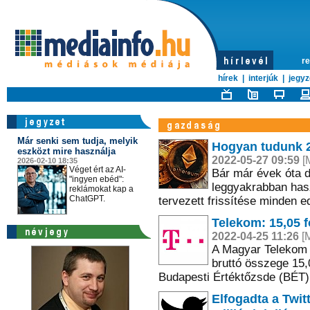
re
hírek
|
interjúk
|
jegyz
Már senki sem tudja, melyik
Hogyan tudunk 2
eszközt mire használja
2022-05-27 09:59
[M
2026-02-10 18:35
Véget ért az AI-
Bár már évek óta do
"ingyen ebéd":
leggyakrabban has
reklámokat kap a
ChatGPT.
tervezett frissítése minden e
Telekom: 15,05 f
2022-04-25 11:26
[M
A Magyar Telekom e
bruttó összege 15,
Budapesti Értéktőzsde (BÉT)
Elfogadta a Twit