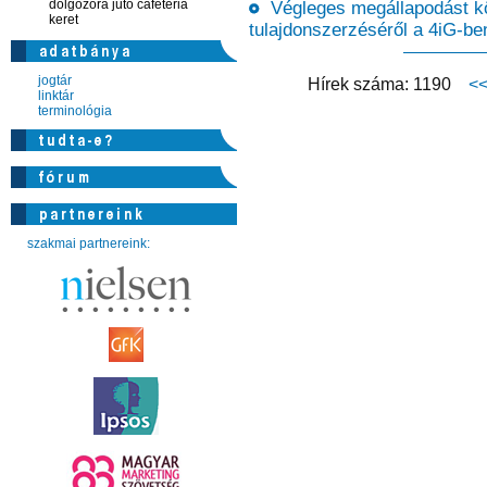
dolgozóra jutó cafeteria
Végleges megállapodást kö
keret
tulajdonszerzéséről a 4iG-be
jogtár
Hírek száma: 1190
<
linktár
terminológia
szakmai partnereink: