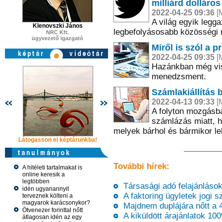
milliárd dolláros 
2022-04-25 09:36
[M
A világ egyik leg
Klenovszki János
legbefolyásosabb közösségi m
NRC Kft.
ügyvezető igazgató
Miről is szól a 
2022-04-25 09:35
[M
Hazánkban még visz
menedzsment.
Számlakiállítás 
2022-04-13 09:33
[M
A folyton mozgásba
számlázás miatt, 
melyek bárhol és bármikor leh
Látogasson el képtárunkba!
Látogasson el képtárunkba!
Látogasson 
További hírek:
A hitéleti tartalmakat is
online keresik a
legtöbben
Társasági adó felajánlások
idén ugyanannyit
A faktoring ügyletek jogi 
terveznek költeni a
magyarok karácsonykor?
Majdnem duplájára nőtt a 4
Ötvenezer forinttal nőtt
A kiküldött árajánlatok 1
átlagosan idén az egy