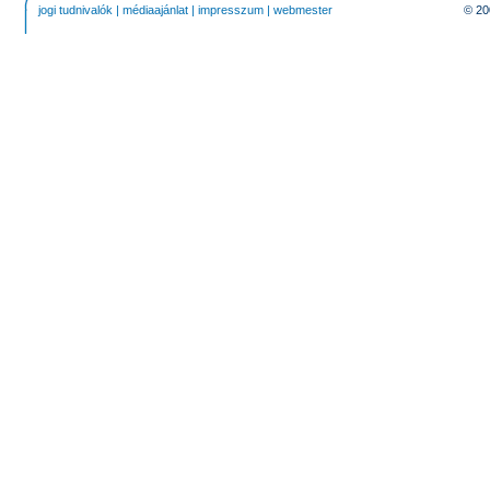
jogi tudnivalók
|
médiaajánlat
|
impresszum
|
webmester
© 20