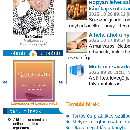
Hogyan lehet szí
kávékapszula-tar
2025-10-20 09:12
[M
Sokszor gondolkodt
konyhád anélkül, hogy jelen
A hely, ahol a n
Bíró Gábor
2025-10-17 09:57
[M
Mediabrands
Operatív igazgató
A mai városi életb
rohanunk, miközben
feszültséget.
Modern csavarko
2025-09-30 11:11
[M
A sűrített levegő j
folyamatokban.
Látogasson el képtárunkba!
Látogasson el képtárunkba!
További hírek:
Látogasson 
Tartós és praktikus szálloda
A hitéleti tartalmakat is
Melyek a legfontosabb csör
online keresik a
Okos megoldás a konyhai 
legtöbben