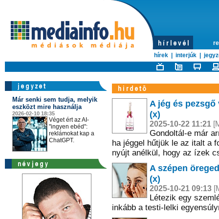
re
hírek
|
interjúk
|
jegyz
Már senki sem tudja, melyik
A jég és pezsgő 
eszközt mire használja
(x)
2026-02-10 18:35
Véget ért az AI-
2025-10-22 11:21
[M
"ingyen ebéd":
Gondoltál-e már ar
reklámokat kap a
ChatGPT.
ha jéggel hűtjük le az italt a 
nyújt anélkül, hogy az ízek c
A szépen öreged
(x)
2025-10-21 09:13
[M
Létezik egy szemlé
inkább a testi-lelki egyensúly