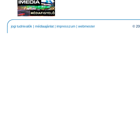
jogi tudnivalók
|
médiaajánlat
|
impresszum
|
webmester
© 20