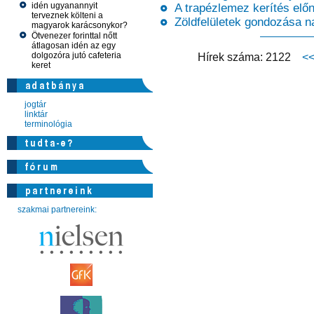
idén ugyanannyit
A trapézlemez kerítés előn
terveznek költeni a
Zöldfelületek gondozása na
magyarok karácsonykor?
Ötvenezer forinttal nőtt
átlagosan idén az egy
dolgozóra jutó cafeteria
Hírek száma: 2122
<
keret
jogtár
linktár
terminológia
szakmai partnereink: