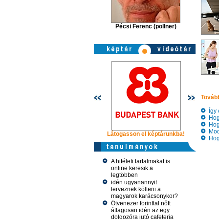
Pécsi Ferenc (pollner)
Tovább
Így é
Hogy
Hogy
Mode
Látogasson el képtárunkba!
Látogasso
Hogy
A hitéleti tartalmakat is
online keresik a
legtöbben
idén ugyanannyit
terveznek költeni a
magyarok karácsonykor?
Ötvenezer forinttal nőtt
átlagosan idén az egy
dolgozóra jutó cafeteria