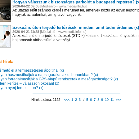
Hogyan válasszunk biztonságos parkolót a budapesti reptéren? (x
2026-04-22 09:05
[Médiainfó - www.mediainfo.hu]
Az utazás előtt számos kérdés merülhet fel, amelyek közül az egyik legfont
hagyjuk az autónkat, amíg távol vagyunk.
Szexuális úton terjedő fertőzések: minden, amit tudni érdemes (x)
2026-04-21 11:28
[Médiainfó - www.mediainfo.hu]
A szexuális úton terjedő fertőzések (STD-k) közismert kockázati tényezők, 
hajlamosak alábecsülni a veszélyt.
i hírek:
rhető el a természetesen ápolt haj (x)
an hasznosíthatjuk a napsugarakat az otthonunkban? (x)
an forradalmasítják a GPS-alapú rendszerek a mezőgazdaságot? (x)
rn kerítés – válasszon okosan! (x)
n el képtárunkba!
Látogasson el képtárunkba!
Látogasson el képtárunkba!
an nyerj teret otthon? (x)
Hírek száma: 2122
<<<
1
2
3
4
5
6
7
8
9
10
11
>>>