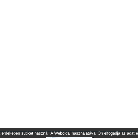
 érdekében sütiket használ. A Weboldal használatával Ön elfogadja az adat é