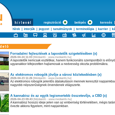
regisztráció
belépés
keresés
hírek
|
interjúk
|
jegyzet
|
tanulmányok
|
terminológia
|
karrier
|
ké
Forradalmi fejlesztések a lapostetők szigetelésében (x)
2026-04-24 11:03
[Médiainfó - www.mediainfo.hu]
A lapostetők nemcsak esztétikai, hanem funkcionális szempontból is előny
ugyanakkor kifejezetten hajlamosak a nedvesség okozta problémákra.
Az elektromos robogók jövője a városi közlekedésben (x)
2026-04-23 11:26
[Médiainfó - www.mediainfo.hu]
Az elektromos robogók jelentős átalakuláson mennek keresztül napjainkba
nagyobb népszerűségnek örvendenek világszerte.
A kannabisz és az egyik legismertebb összetevője, a CBD (x)
2026-04-23 09:43
[Médiainfó - www.mediainfo.hu]
A kannabisz hosszú ideje jelen van az emberiség történetében, mégis tal
övezte akkora figyelem, mint napjainkban.