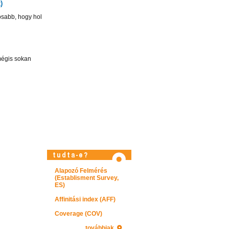
)
osabb, hogy hol
mégis sokan
Látogasson el képtárunkba!
Alapozó Felmérés
(Establisment Survey,
ES)
Affinitási index (AFF)
Coverage (COV)
továbbiak