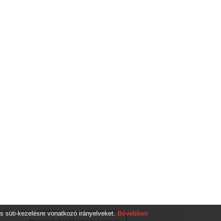
s süti-kezelésre vonatkozó irányelveket.
Bővebben