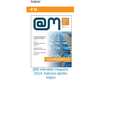
linkre!
@M interaktív magazin,
2014. március-április-
május