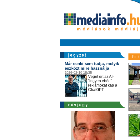
Már senki sem tudja, melyik
eszközt mire használja
2026-02-10 18:35
Véget ért az AI-
"ingyen ebéd":
reklámokat kap a
ChatGPT.