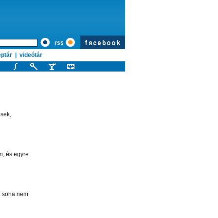
rss
ptár
|
videótár
ösek,
n, és egyre
án soha nem