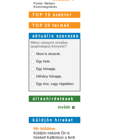
Forrás: Nielsen
Közönségmérés
Mikor olvasott utoljára
(papíralapú) könyvet?
Most is olvasok.
Egy hete.
Egy hónapja.
Néhány hónapja.
Egy éve, vagy régebben.
tovább
Hír küldése
Küldjön nekünk Ön is
híreket! Kattintson a fenti