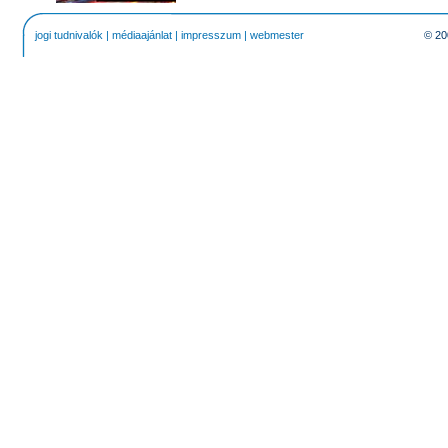
jogi tudnivalók
|
médiaajánlat
|
impresszum
|
webmester
© 20