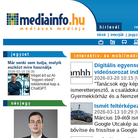
re
hírek
|
interjúk
|
jegyz
Már senki sem tudja, melyik
Digitális egyens
eszközt mire használja
videósorozat ind
2026-02-10 18:35
Véget ért az AI-
2026-03-20 10:15
[M
"ingyen ebéd":
"Tanácsok egy ké
reklámokat kap a
ChatGPT.
ismeretterjesztő, a családok
Gyermekkórház és a Nemzeti
Ismét feltérkép
2026-03-13 10:29
[M
Március 19-étől ism
Google Utcakép au
bővítse és frissítse a Googl