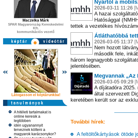
Nyártól a mobils
2026-03-11 11:26
[M
A hazai szolgáltat
Hatósággal (NMHH)
Maczelka Márk
SPAR Magyarország Kereskedelmi
tettek a vezetékes hívószámo
Kft.
kommunikációs vezető
Átláthatóbbá tet
2026-03-05 11:37
[M
Nem hozott látvány
második fele, inká
három legnagyobb szolgáltat
jelentésében.
Megvannak „Az Év
2026-03-05 09:29
[M
A díjátadóra 2025.
által szervezett D
Látogasson el képtárunkba!
Látogasson el képtárunkba!
Látogasson 
keretében került sor az exk
A hitéleti tartalmakat is
online keresik a
legtöbben
További hírek:
idén ugyanannyit
terveznek költeni a
A feltöltőkártyások ötöde jo
magyarok karácsonykor?