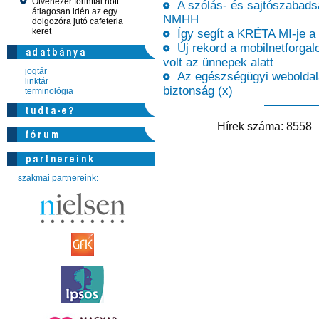
Ötvenezer forinttal nőtt
A szólás- és sajtószabadsá
átlagosan idén az egy
NMHH
dolgozóra jutó cafeteria
keret
Így segít a KRÉTA MI-je a 
Új rekord a mobilnetforga
volt az ünnepek alatt
jogtár
Az egészségügyi weboldalak
linktár
biztonság (x)
terminológia
Hírek száma: 855
szakmai partnereink: