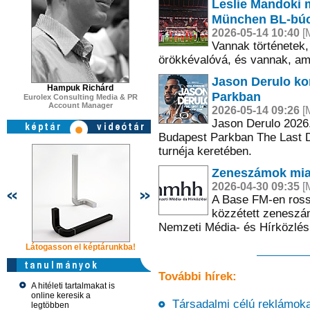
Leslie Mandoki 
München BL-búc
2026-05-14 10:40
[M
Vannak történetek,
örökkévalóvá, és vannak, ame
Jason Derulo ko
Hampuk Richárd
Parkban
Eurolex Consulting Media & PR
Account Manager
2026-05-14 09:26
[M
Jason Derulo 2026.
Budapest Parkban The Last D
turnéja keretében.
Zeneszámok miat
2026-04-30 09:35
[M
A Base FM-en rossz
közzétett zeneszám
Nemzeti Média- és Hírközlé
Látogasson el képtárunkba!
Látogasson el képtárunkba!
Látogasson 
További hírek:
A hitéleti tartalmakat is
online keresik a
Társadalmi célú reklámokat
legtöbben