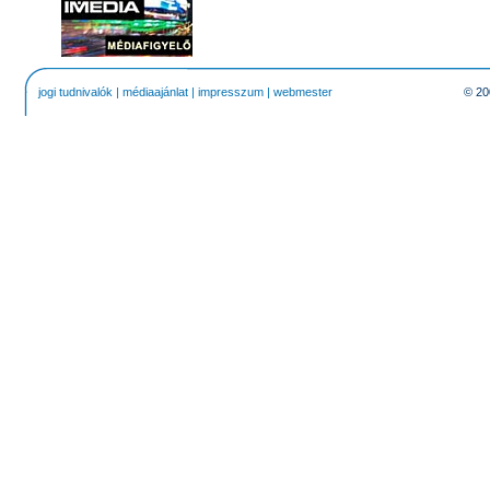
jogi tudnivalók
|
médiaajánlat
|
impresszum
|
webmester
© 20