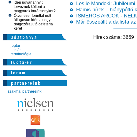
idén ugyanannyit
Leslie Mandoki: Jubileumi 
terveznek költeni a
Hamis hírek – hiánypótló k
magyarok karácsonykor?
ISMERŐS ARCOK - NÉLKÜ
Ötvenezer forinttal nőtt
átlagosan idén az egy
Már összeállt a dallista a
dolgozóra jutó cafeteria
keret
Hírek száma: 366
jogtár
linktár
terminológia
szakmai partnereink: