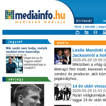
re
hírek
|
interjúk
|
jegyz
Már senki sem tudja, melyik
Leslie Mandoki s
eszközt mire használja
Jacksonról a ho
2026-02-10 18:35
Véget ért az AI-
2026-05-29 10:00
[M
"ingyen ebéd":
Miközben a világ ú
reklámokat kap a
ChatGPT.
életrajzi film miatt, kevese
zenész és producer, akit köz
popkirályhoz.
14 év után viss
2026-05-28 11:53
[M
Nyári világturnéjuk
tagjai 14 év után 