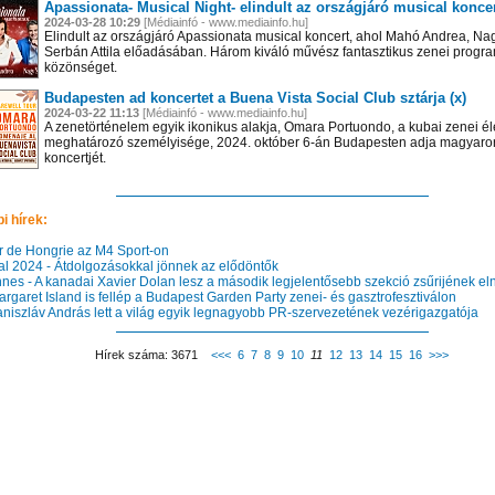
Apassionata- Musical Night- elindult az országjáró musical koncer
2024-03-28 10:29
[Médiainfó - www.mediainfo.hu]
Elindult az országjáró Apassionata musical koncert, ahol Mahó Andrea, Na
Serbán Attila előadásában. Három kiváló művész fantasztikus zenei progra
közönséget.
Budapesten ad koncertet a Buena Vista Social Club sztárja (x)
2024-03-22 11:13
[Médiainfó - www.mediainfo.hu]
A zenetörténelem egyik ikonikus alakja, Omara Portuondo, a kubai zenei él
meghatározó személyisége, 2024. október 6-án Budapesten adja magyaro
koncertjét.
i hírek:
 de Hongrie az M4 Sport-on
l 2024 - Átdolgozásokkal jönnek az elődöntők
es - A kanadai Xavier Dolan lesz a második legjelentősebb szekció zsűrijének el
garet Island is fellép a Budapest Garden Party zenei- és gasztrofesztiválon
niszláv András lett a világ egyik legnagyobb PR-szervezetének vezérigazgatója
Hírek száma: 3671
<<<
6
7
8
9
10
11
12
13
14
15
16
>>>
 el videótárunkba!
Látogasson el videótárunkba!
Látogasson el videótárunkba!