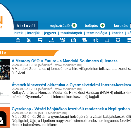
regisztráció
belépés
keresés
hírek
|
interjúk
|
jegyzet
|
tanulmányok
|
terminológia
|
karrier
|
ké
A Memory Of Our Future - a Mandoki Soulmates új lemeze
2024-05-03 10:38
[Médiainfó - www.mediainfo.hu]
A Mandoki Soulmates új lemezének a híre világszinten felkavarta a zenei 
állóvizét.
Átvették kinevezési okiratukat a Gyermekvédelmi Internet-kerekaszt
2024-04-02 12:31
[Médiainfó - www.mediainfo.hu]
Koltay András, a Nemzeti Média- és Hírközlési Hatóság (NMHH) elnöke kine
működő Gyermekvédelmi Internet-kerekasztal új tagjait.
Gyereknap - Vásári bábjátékos fesztivált rendeznek a Népligetben
2024-04-02 09:56
[MTI + Mediainfo.hu]
Május 25-én és 26-án, a gyereknapi hétvégén újra vásári bábjátékosok tölt
Népligetet; Ujjé, a Ligetben nagyszerű! címmel rendeznek ingyenes feszti
Henrik bábművész emlékére.