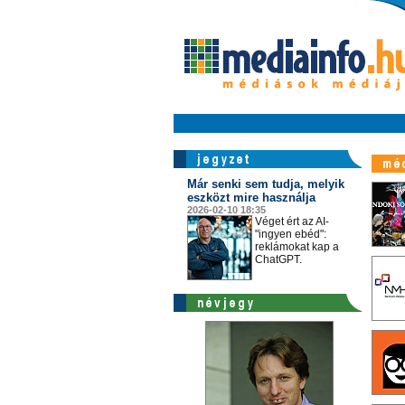
Már senki sem tudja, melyik
eszközt mire használja
2026-02-10 18:35
Véget ért az AI-
"ingyen ebéd":
reklámokat kap a
ChatGPT.