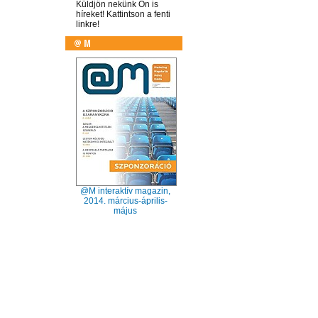
Küldjön nekünk Ön is
híreket! Kattintson a fenti
linkre!
@M interaktív magazin,
2014. március-április-
május