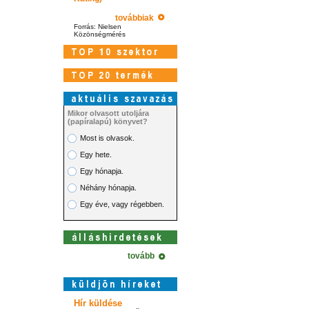
továbbiak
Forrás: Nielsen
Közönségmérés
Mikor olvasott utoljára
(papíralapú) könyvet?
Most is olvasok.
Egy hete.
Egy hónapja.
Néhány hónapja.
Egy éve, vagy régebben.
tovább
Hír küldése