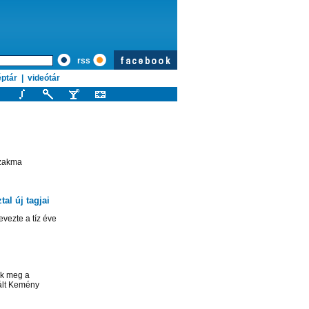
rss
ptár
|
videótár
szakma
al új tagjai
vezte a tíz éve
ik meg a
vált Kemény