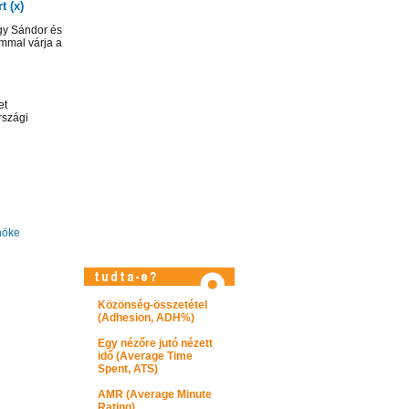
t (x)
gy Sándor és
mmal várja a
et
rszági
nöke
Közönség-összetétel
(Adhesion, ADH%)
Látogasson el videótárunkba!
Egy nézőre jutó nézett
idő (Average Time
Spent, ATS)
AMR (Average Minute
Rating)