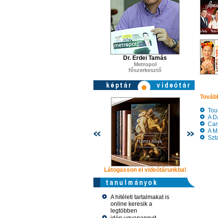
Dr. Erdei Tamás
Metropol
főszerkesztő
Tovább
Tour
A Da
Cann
A Mar
Szta
Látogasson el videótárunkba!
Látogasson
A hitéleti tartalmakat is
online keresik a
legtöbben