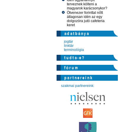
idén ugyanannyit
terveznek költeni a
magyarok karácsonykor?
Ötvenezer forinttal nőtt
átlagosan idén az egy
dolgozóra jutó cafeteria
keret
jogtár
linktár
terminológia
szakmai partnereink: