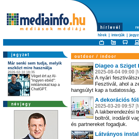
re
hírek
|
interjúk
|
jegyz
Már senki sem tudja, melyik
Diageo a Sziget 
eszközt mire használja
2025-08-04 09:00
[M
2026-02-10 18:35
Véget ért az AI-
A nyári fesztiválsz
"ingyen ebéd":
Fesztivál, ahol a 
reklámokat kap a
ChatGPT.
hangsúlyt kap a tudatosság.
A dekorációs fól
2025-03-20 09:57
[M
A lakberendezési t
boltról, irodáról v
és partnereket fogadjuk.
Látványos instal