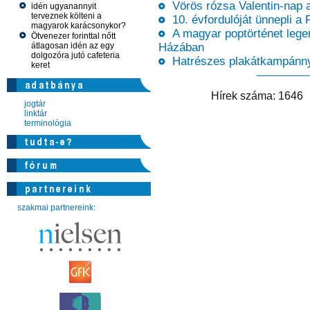
Vörös rózsa Valentin-nap al
idén ugyanannyit
terveznek költeni a
10. évfordulóját ünnepli a 
magyarok karácsonykor?
A magyar poptörténet legen
Ötvenezer forinttal nőtt
átlagosan idén az egy
Házában
dolgozóra jutó cafeteria
Hatrészes plakátkampánnya
keret
Hírek száma: 164
jogtár
linktár
terminológia
szakmai partnereink: