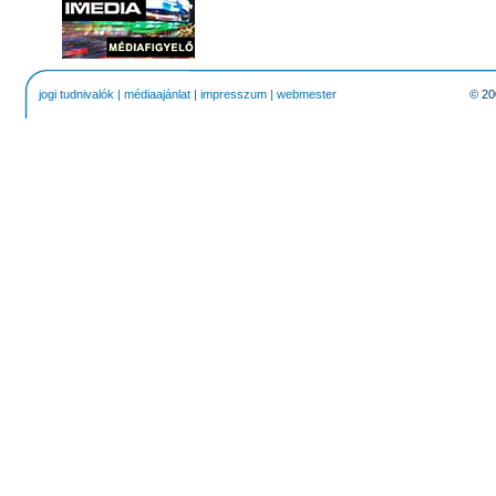
jogi tudnivalók
|
médiaajánlat
|
impresszum
|
webmester
© 20