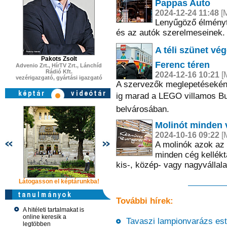
Pappas Auto
2024-12-24 11:48
[M
Lenyűgöző élményt 
és az autók szerelmeseinek.
A téli szünet vé
Pakots Zsolt
Ferenc téren
Advenio Zrt., HírTV Zrt., Lánchíd
Rádió Kft.
2024-12-16 10:21
[M
vezérigazgató, gyártási igazgató
A szervezők meglepetéseként 
ig marad a LEGO villamos Bu
belvárosában.
Molinót minden v
2024-10-16 09:22
[M
A molinók azok az
minden cég kelléktá
kis-, közép- vagy nagyvállala
Látogasson el képtárunkba!
Látogasson el képtárunkba!
Látogasson 
További hírek:
A hitéleti tartalmakat is
online keresik a
Tavaszi lampionvarázs esté
legtöbben