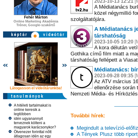
2023-10-13 12:21
[M
A Médiatanács bur
közel négymillió fo
Fehér Márton
szolgáltatójára.
Online Marketing Akadémia
Tréner, Google-szakértő
A Médiatanács je
társhatóság
2023-10-05 10:20
[M
A kora délután vetí
Gothika című film miatt a m
társhatóság fellépett a Viasa
Médiatanács: bí
2023-09-28 09:35
[M
Az ATV március 16.
ellenőrzése során 
Látogasson el videótárunkba!
Látogasson el videótárunkba!
Látogasson e
Nemzeti Média- és Hírközlé
A hitéleti tartalmakat is
online keresik a
legtöbben
További hírek:
idén ugyanannyit
terveznek költeni a
magyarok karácsonykor?
Megindult a televízió-előfi
Ötvenezer forinttal nőtt
A Tények Plusz több riportja
átlagosan idén az egy