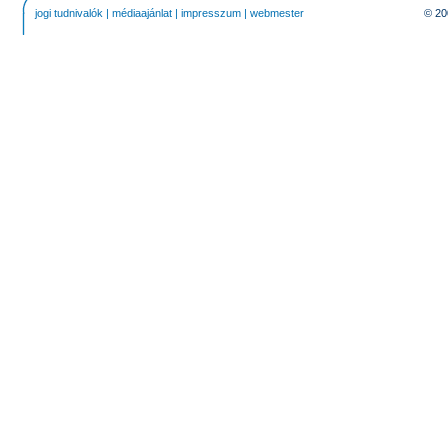
jogi tudnivalók
|
médiaajánlat
|
impresszum
|
webmester
© 20