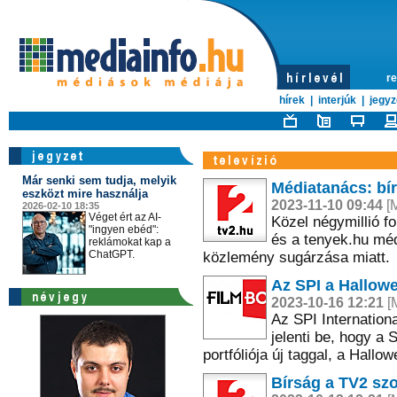
re
hírek
|
interjúk
|
jegyz
Már senki sem tudja, melyik
Médiatanács: bír
eszközt mire használja
2023-11-10 09:44
[M
2026-02-10 18:35
Véget ért az AI-
Közel négymillió fo
"ingyen ebéd":
és a tenyek.hu méd
reklámokat kap a
ChatGPT.
közlemény sugárzása miatt.
Az SPI a Hallow
2023-10-16 12:21
[M
Az SPI Internation
jelenti be, hogy a 
portfóliója új taggal, a Hall
Bírság a TV2 szo