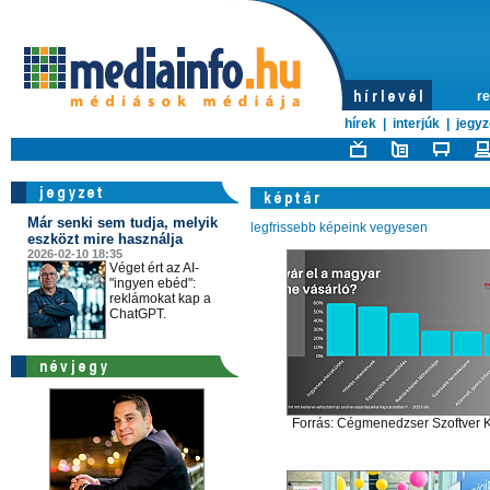
re
hírek
|
interjúk
|
jegyz
Már senki sem tudja, melyik
legfrissebb képeink vegyesen
eszközt mire használja
2026-02-10 18:35
Véget ért az AI-
"ingyen ebéd":
reklámokat kap a
ChatGPT.
Forrás: Cégmenedzser Szoftver Kf