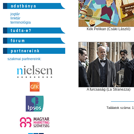
jogtár
linktár
terminológia
Kék Pelikan (Csáki László)
szakmai partnereink:
A furcsaság (La Stranezza)
Találatok száma