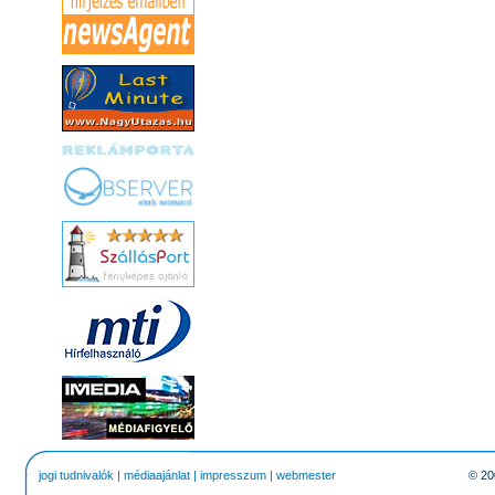
jogi tudnivalók
|
médiaajánlat
|
impresszum
|
webmester
© 20