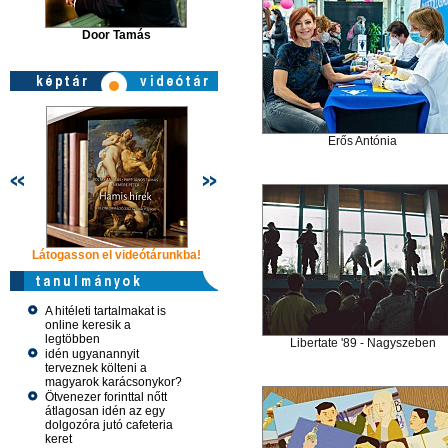
Door Tamás
Erős Antónia
Látogasson el videótárunkba!
Látogasson el videótárunkba!
Látogasson e
A hitéleti tartalmakat is
online keresik a
legtöbben
Libertate '89 - Nagyszeben
idén ugyanannyit
terveznek költeni a
magyarok karácsonykor?
Ötvenezer forinttal nőtt
átlagosan idén az egy
dolgozóra jutó cafeteria
keret