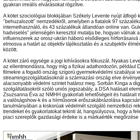
gyakran irreális elvárásokat rögzítve.
A kötet szociológiai blokkjában Székely Levente nyújt átfogó k
"behuzalozott" nemzedékről, amelyben a fiatalok 97 százalék
internethasználó, és 43 százalékuk állandóan online van. Gu
hadviselés" jelenségén keresztül mutatja be, hogyan válnak 
influenszerek az orosz-ukrán háború elsődleges hírforrásaivá 
elmosva a határt az objektív tájékoztatás és a szubjektív él
között.
A kötet záró egysége a jogi kihívásokra fókuszál. Nyakas Leve
az ellentmondásra, hogy míg a fizikai adathordozón, például
filmekre a fogadó ország szigorú gyermekvédelmi szabályai v
streamingszolgáltatásoknál a származási ország elve érvénye
alacsonyabb védelmi szintet határoz meg. Sorbán Kinga a digi
szolgáltatásokról szóló uniós jogszabály, a DSA hatásait elem
Zsuzsanna Éva az NMHH gyakorlati lehetőségeit és határait m
a valóságshow-k és a hírműsorok erőszakábrázolása kapcsán.
tanulmányában a kiskorúak védelmét szolgáló nemzetközi re
trendeket és gyakorlatokat tekinti át, hangsúlyozva, hogy a fe
piaci szereplők gazdasági érdeke is a márkaérték megőrzése m