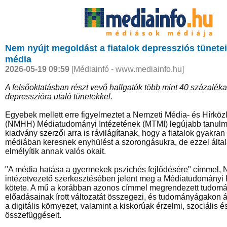
Nem nyújt megoldást a fiatalok depressziós tünete
média
2026-05-19 09:59
[Médiainfó - www.mediainfo.hu]
A felsőoktatásban részt vevő hallgatók több mint 40 százalék
depresszióra utaló tünetekkel.
Egyebek mellett erre figyelmeztet a Nemzeti Média- és Hírköz
(NMHH) Médiatudományi Intézetének (MTMI) legújabb tanulm
kiadvány szerzői arra is rávilágítanak, hogy a fiatalok gyakra
médiában keresnek enyhülést a szorongásukra, de ezzel álta
elmélyítik annak valós okait.
"A média hatása a gyermekek pszichés fejlődésére" címmel,
intézetvezető szerkesztésében jelent meg a Médiatudományi 
kötete. A mű a korábban azonos címmel megrendezett tudomá
előadásainak írott változatát összegezi, és tudományágakon á
a digitális környezet, valamint a kiskorúak érzelmi, szociális é
összefüggéseit.