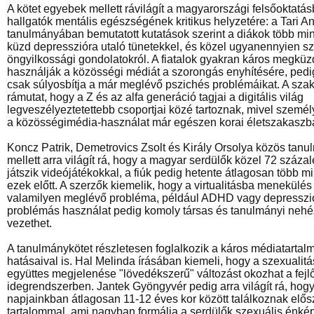
A kötet egyebek mellett rávilágít a magyarországi felsőoktatá
hallgatók mentális egészségének kritikus helyzetére: a Tari 
tanulmányában bemutatott kutatások szerint a diákok több mi
küzd depresszióra utaló tünetekkel, és közel ugyanennyien s
öngyilkossági gondolatokról. A fiatalok gyakran káros megkü
használják a közösségi médiát a szorongás enyhítésére, pedi
csak súlyosbítja a már meglévő pszichés problémáikat. A szak
rámutat, hogy a Z és az alfa generáció tagjai a digitális világ
legveszélyeztetettebb csoportjai közé tartoznak, mivel személ
a közösségimédia-használat már egészen korai életszakaszba
Koncz Patrik, Demetrovics Zsolt és Király Orsolya közös tan
mellett arra világít rá, hogy a magyar serdülők közel 72 száz
játszik videójátékokkal, a fiúk pedig hetente átlagosan több mi
ezek előtt. A szerzők kiemelik, hogy a virtualitásba menekülé
valamilyen meglévő probléma, például ADHD vagy depresszió 
problémás használat pedig komoly társas és tanulmányi neh
vezethet.
A tanulmánykötet részletesen foglalkozik a káros médiatartal
hatásaival is. Hal Melinda írásában kiemeli, hogy a szexualit
együttes megjelenése "lövedékszerű" változást okozhat a fejl
idegrendszerben. Jantek Gyöngyvér pedig arra világít rá, hogy 
napjainkban átlagosan 11-12 éves kor között találkoznak elős
tartalommal, ami nagyban formálja a serdülők szexuális énképé