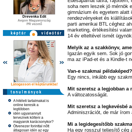
Édesapámat látva, rájöttem, 
soha nem leszek jó mérnök e
gimnázium és egyetem alatt 
Drevenka Edit
rendezvényeket és kiállítások
Aegon Magyarország
parti amerikai BTL céghez aho
PR vezető
marketing, értékesítési valam
14 év elteltével ismét ügynö
Melyik az a szakkönyv, amel
Igazán egyik sem. Sok jó gon
ma az iPad-et és a Kindle-t
Van-e szakmai példaképed?
Egy nincs, inkább egy szakma
Látogasson el képtárunkba!
Látogasson el képtárunkba!
Látogasson 
Mit szeretsz a legjobban 
A változatosságát.
A hitéleti tartalmakat is
online keresik a
Mit szeretsz a legkevésbé
legtöbben
Adminiszrációt, de már írom 
idén ugyanannyit
terveznek költeni a
magyarok karácsonykor?
Mi a legidegesítőbb szakmai
Ötvenezer forinttal nőtt
Ha egy rosszul teljesítő cég 
átlagosan idén az egy