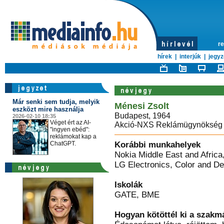
re
hírek
|
interjúk
|
jegyz
Már senki sem tudja, melyik
Ménesi Zsolt
eszközt mire használja
Budapest, 1964
2026-02-10 18:35
Véget ért az AI-
Akció-NXS Reklámügynökség Kf
"ingyen ebéd":
reklámokat kap a
ChatGPT.
Korábbi munkahelyek
Nokia Middle East and Africa
LG Electronics, Color and Des
Iskolák
GATE, BME
Hogyan kötöttél ki a szak