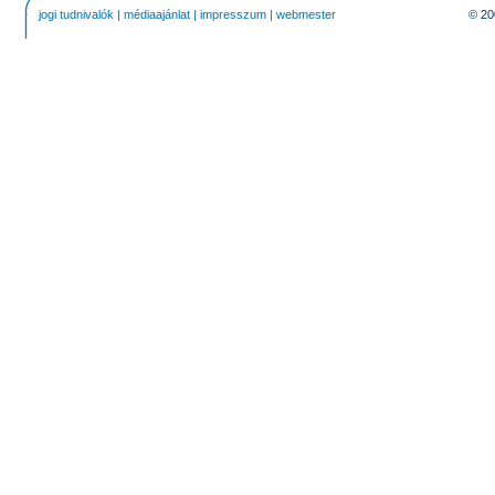
jogi tudnivalók
|
médiaajánlat
|
impresszum
|
webmester
© 20