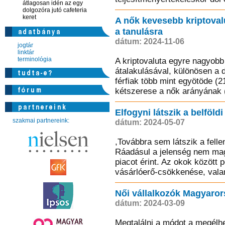
átlagosan idén az egy
dolgozóra jutó cafeteria
keret
A nők kevesebb kriptoval
a tanulásra
dátum: 2024-11-06
jogtár
linktár
terminológia
A kriptovaluta egyre nagyobb
átalakulásával, különösen a d
férfiak több mint egyötöde (2
kétszerese a nők arányának 
Elfogyni látszik a belföld
szakmai partnereink:
dátum: 2024-05-07
,Továbbra sem látszik a felle
Ráadásul a jelenség nem mag
piacot érint. Az okok között 
vásárlóerő-csökkenése, valam
Női vállalkozók Magyaro
dátum: 2024-03-09
Megtalálni a módot a megélhe