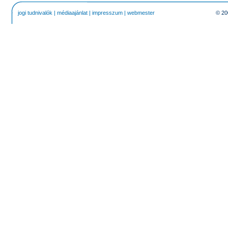
jogi tudnivalók
|
médiaajánlat
|
impresszum
|
webmester
© 20