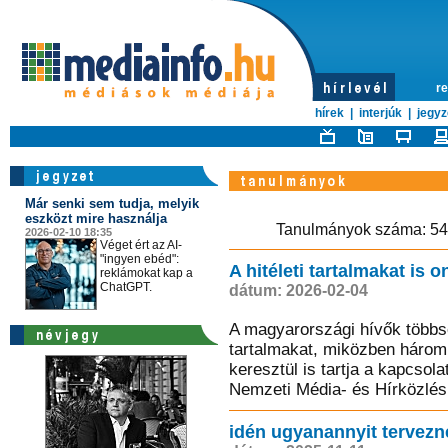
re
hírek
|
interjúk
|
jegyz
Már senki sem tudja, melyik
eszközt mire használja
Tanulmányok szá
2026-02-10 18:35
Véget ért az AI-
"ingyen ebéd":
A hitéleti tartalmakat is 
reklámokat kap a
ChatGPT.
dátum: 2026-02-04
A magyarországi hívők többsé
tartalmakat, miközben három
keresztül is tartja a kapcsola
Nemzeti Média- és Hírközlé
idén ugyanannyit tervezn