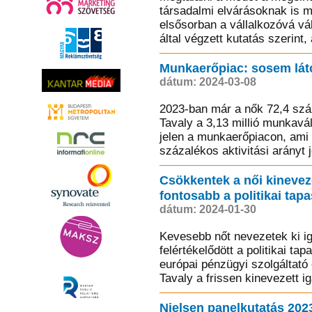
társadalmi elvárásoknak is m
elsősorban a vállalkozóvá v
által végzett kutatás szerint,
Munkaerőpiac: sosem látot
dátum: 2024-03-08
2023-ban már a nők 72,4 szá
Tavaly a 3,13 millió munkavál
jelen a munkaerőpiacon, ami 
százalékos aktivitási arányt je
Csökkentek a női kinevez
fontosabb a politikai tapa
dátum: 2024-01-30
Kevesebb nőt nevezetek ki i
felértékelődött a politikai tap
európai pénzügyi szolgáltató
Tavaly a frissen kinevezett i
Nielsen panelkutatás 202