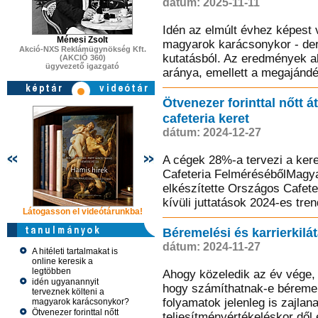
dátum: 2025-11-11
Idén az elmúlt évhez képest 
Ménesi Zsolt
magyarok karácsonykor - derü
Akció-NXS Reklámügynökség Kft.
kutatásból. Az eredmények a
(AKCIÓ 360)
ügyvezető igazgató
aránya, emellett a megajándé
Ötvenezer forinttal nőtt 
cafeteria keret
dátum: 2024-12-27
A cégek 28%-a tervezi a ke
Cafeteria FelmérésébőlMagya
elkészítette Országos Cafete
kívüli juttatások 2024-es trend
Látogasson el videótárunkba!
Látogasson el videótárunkba!
Látogasson e
Béremelési és karrierkilá
dátum: 2024-11-27
A hitéleti tartalmakat is
online keresik a
legtöbben
Ahogy közeledik az év vége, 
idén ugyanannyit
hogy számíthatnak-e béremel
terveznek költeni a
folyamatok jelenleg is zajla
magyarok karácsonykor?
Ötvenezer forinttal nőtt
teljesítményértékeléskor dől 