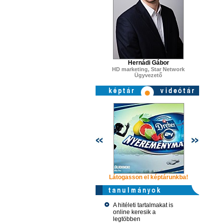
Hernádi Gábor
HD marketing, Star Network
Ügyvezető
Látogasson el képtárunkba!
Látogasso
A hitéleti tartalmakat is
online keresik a
legtöbben