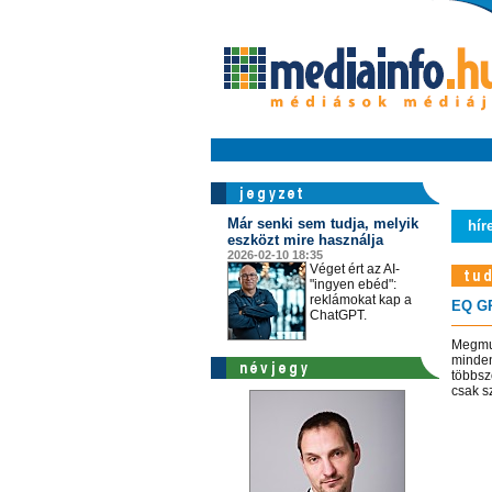
Már senki sem tudja, melyik
hír
eszközt mire használja
2026-02-10 18:35
Véget ért az AI-
"ingyen ebéd":
reklámokat kap a
EQ GR
ChatGPT.
Megmut
minden
többsz
csak s