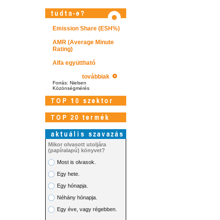
Emission Share (ESH%)
AMR (Average Minute
Rating)
Alfa együttható
továbbiak
Forrás: Nielsen
Közönségmérés
Mikor olvasott utoljára
(papíralapú) könyvet?
Most is olvasok.
Egy hete.
Látogasson el képtárunkba!
Egy hónapja.
Néhány hónapja.
Egy éve, vagy régebben.