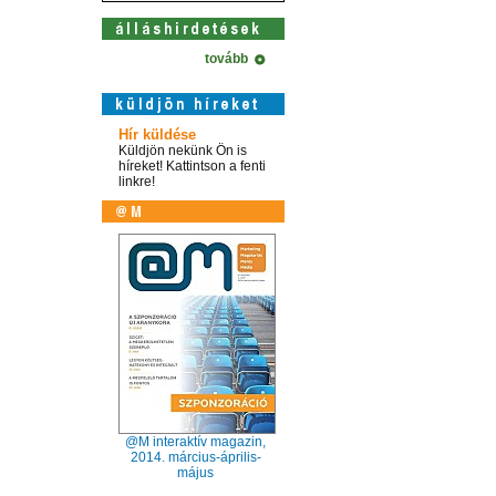
tovább
Hír küldése
Küldjön nekünk Ön is
híreket! Kattintson a fenti
linkre!
@M interaktív magazin,
2014. március-április-
május