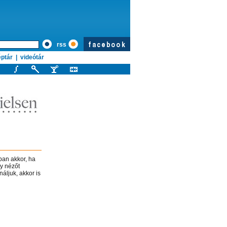
rss
ptár
|
videótár
ban akkor, ha
y nézőt
áljuk, akkor is