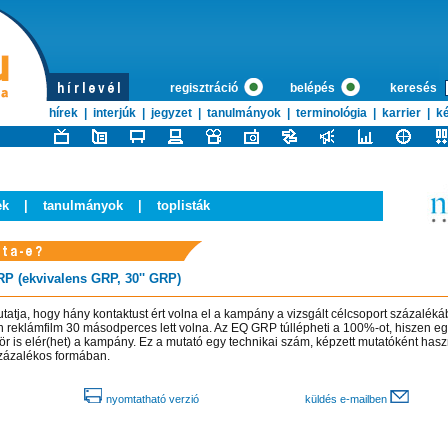
regisztráció
belépés
keresés
hírek
|
interjúk
|
jegyzet
|
tanulmányok
|
terminológia
|
karrier
|
ké
ek
|
tanulmányok
|
toplisták
P (ekvivalens GRP, 30'' GRP)
atja, hogy hány kontaktust ért volna el a kampány a vizsgált célcsoport százaléká
 reklámfilm 30 másodperces lett volna. Az EQ GRP túllépheti a 100%-ot, hiszen eg
ör is elér(het) a kampány. Ez a mutató egy technikai szám, képzett mutatóként haszn
zázalékos formában.
nyomtatható verzió
küldés e-mailben