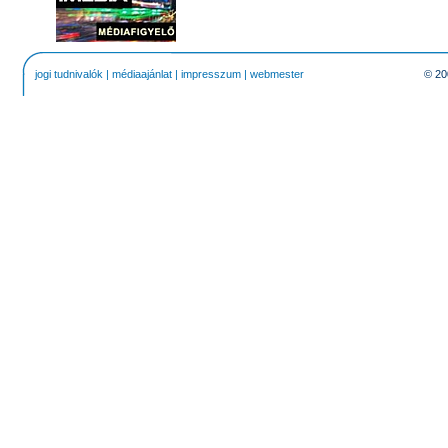
jogi tudnivalók
|
médiaajánlat
|
impresszum
|
webmester
© 20