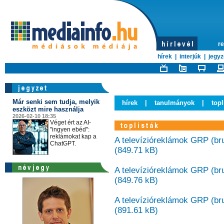
re
hírek
|
interjúk
|
jegyz
Már senki sem tudja, melyik
hírek
|
tanulmányok
|
topl
eszközt mire használja
2026-02-10 18:35
Véget ért az AI-
"ingyen ebéd":
reklámokat kap a
A televízióreklámok GRP (brut
ChatGPT.
(849.71 kB)
A televízióreklámok GRP (bru
(849.76 kB)
A televízióreklámok GRP (bru
(891.61 kB)